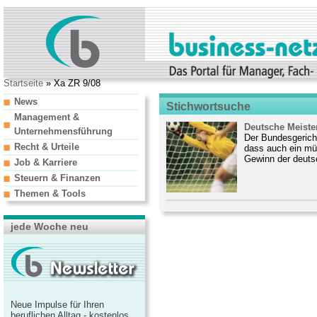
Startseite
» Xa ZR 9/08
News
Stichwortsuche
Management &
Deutsche Meister
Unternehmensführung
Der Bundesgericht
Recht & Urteile
dass auch ein mü
Gewinn der deuts
Job & Karriere
Steuern & Finanzen
Themen & Tools
jede Woche neu
Neue Impulse für Ihren
beruflichen Alltag - kostenlos