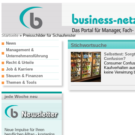
Startseite
» Preisschilder für Schaufenster
News
Stichwortsuche
Management &
Selbsttest: Sor
Unternehmensführung
Confusion?
Recht & Urteile
Consumer Confusi
Kaufverhalten au
Job & Karriere
keine Verwirrung
Steuern & Finanzen
Themen & Tools
jede Woche neu
Neue Impulse für Ihren
beruflichen Alltag - kostenlos