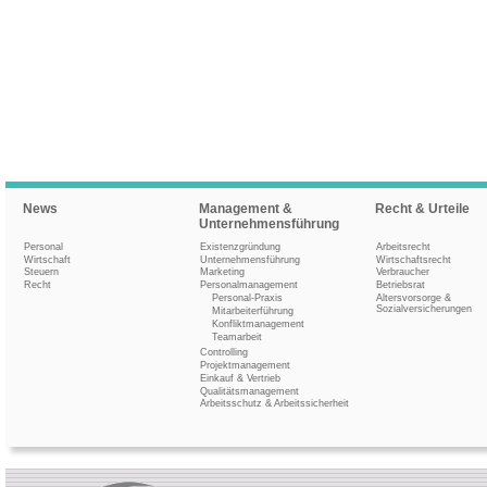
News
Management &
Recht & Urteile
Unternehmensführung
Personal
Existenzgründung
Arbeitsrecht
Wirtschaft
Unternehmensführung
Wirtschaftsrecht
Steuern
Marketing
Verbraucher
Recht
Personalmanagement
Betriebsrat
Personal-Praxis
Altersvorsorge &
Sozialversicherungen
Mitarbeiterführung
Konfliktmanagement
Teamarbeit
Controlling
Projektmanagement
Einkauf & Vertrieb
Qualitätsmanagement
Arbeitsschutz & Arbeitssicherheit