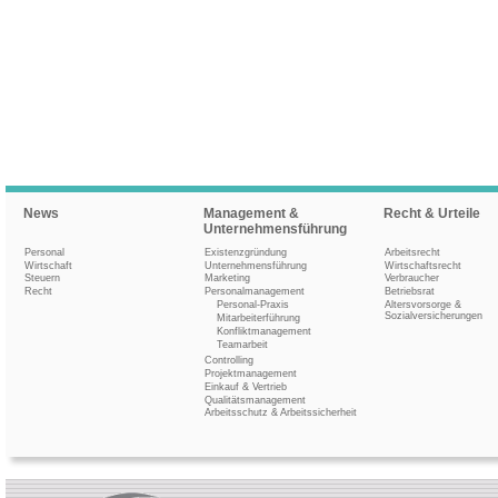
News
Management &
Recht & Urteile
Unternehmensführung
Personal
Existenzgründung
Arbeitsrecht
Wirtschaft
Unternehmensführung
Wirtschaftsrecht
Steuern
Marketing
Verbraucher
Recht
Personalmanagement
Betriebsrat
Personal-Praxis
Altersvorsorge &
Sozialversicherungen
Mitarbeiterführung
Konfliktmanagement
Teamarbeit
Controlling
Projektmanagement
Einkauf & Vertrieb
Qualitätsmanagement
Arbeitsschutz & Arbeitssicherheit