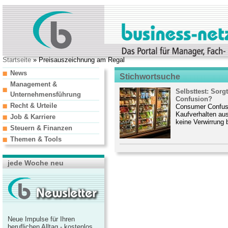
Startseite
» Preisauszeichnung am Regal
News
Stichwortsuche
Management &
Selbsttest: Sor
Unternehmensführung
Confusion?
Recht & Urteile
Consumer Confusi
Kaufverhalten au
Job & Karriere
keine Verwirrung
Steuern & Finanzen
Themen & Tools
jede Woche neu
Neue Impulse für Ihren
beruflichen Alltag - kostenlos