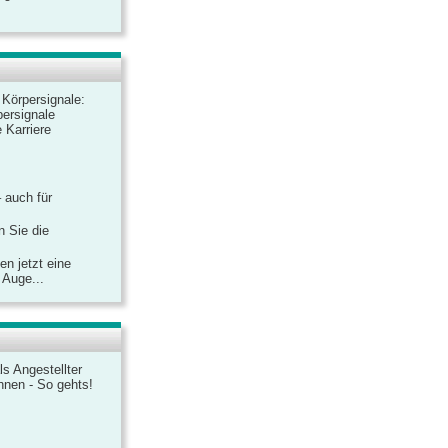
r Körpersignale:
ersignale
 Karriere
– auch für
n Sie die
n jetzt eine
 Auge...
ls Angestellter
chnen - So gehts!