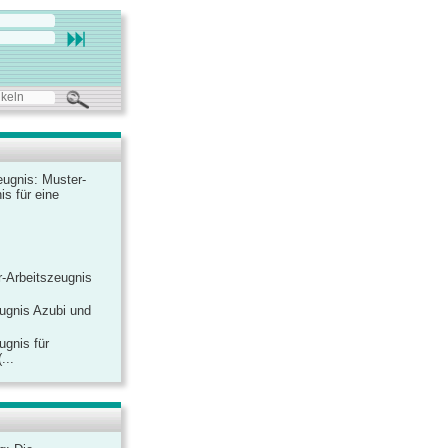
ugnis: Muster-
is für eine
-Arbeitszeugnis
ugnis Azubi und
ugnis für
...