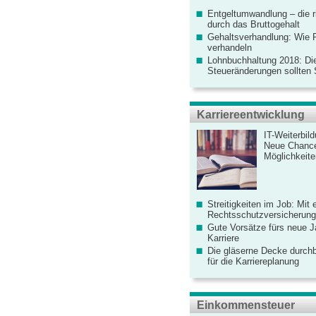
Entgeltumwandlung – die r
durch das Bruttogehalt
Gehaltsverhandlung: Wie F
verhandeln
Lohnbuchhaltung 2018: Di
Steueränderungen sollten
Karriereentwicklung
IT-Weiterbil
Neue Chanc
Möglichkeiten
Streitigkeiten im Job: Mit 
Rechtsschutzversicherung 
Gute Vorsätze fürs neue Ja
Karriere
Die gläserne Decke durchb
für die Karriereplanung
Einkommensteuer