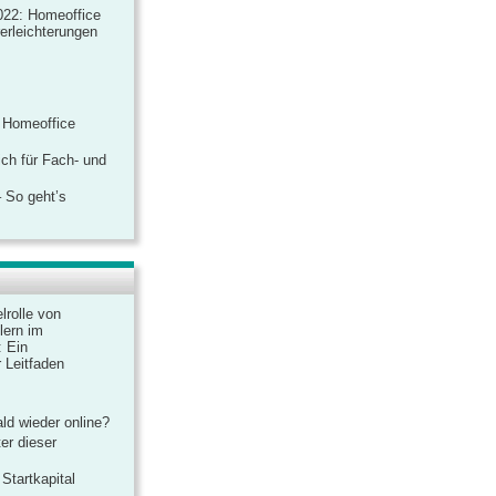
022: Homeoffice
rerleichterungen
 Homeoffice
ich für Fach- und
 So geht’s
lrolle von
lern im
: Ein
 Leitfaden
ld wieder online?
er dieser
Startkapital