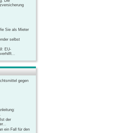
ag: Die
zversicherung
Wie Sie als Mieter
ender selbst
ll: EU-
rhilft...
chtsmittel gegen
nleitung:
.
Ist der
r...
 ein Fall für den