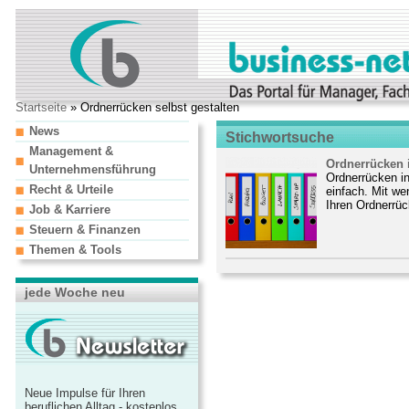
Startseite
» Ordnerrücken selbst gestalten
News
Stichwortsuche
Management &
Ordnerrücken i
Unternehmensführung
Ordnerrücken in
Recht & Urteile
einfach. Mit wen
Ihren Ordnerrüc
Job & Karriere
Steuern & Finanzen
Themen & Tools
jede Woche neu
Neue Impulse für Ihren
beruflichen Alltag - kostenlos