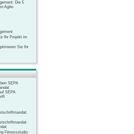
gement: Die 5
n Agile-
agement
r Ihr Projekt im
ptimieren Sie Ihr
iben SEPA
andat:
auf SEPA
ift
tschriftmandat:
tschriftmandat:
ndat
ng Fitnessstudio