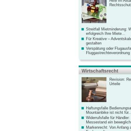
Hilfe im Allt
Rechtsschut
Streitfall Mietminderung: 
erfolgreich Ihre Miete...
Für Kreative – Adventskal
gestalten
Verspätung oder Flugausfa
Fluggastrechteverordnung ve
Wirtschaftsrecht
Revision: Re
Urteile
Haftungsfalle Bedienungsa
Mountainbike ist nicht für..
Widerrufsfalle für Händler: 
Messestand ein bewegliche
Markenrecht: Von Anfang an