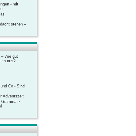
ngen - mit
r...
Was
n
rdacht stehen –
 – Wie gut
sich aus?
 und Co - Sind
r Adventszeit
e Grammatik -
e!