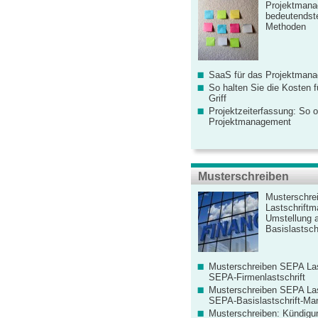
Projektmana
bedeutendste
Methoden
SaaS für das Projektman
So halten Sie die Kosten fü
Griff
Projektzeiterfassung: So o
Projektmanagement
Musterschreiben
Musterschre
Lastschriftm
Umstellung 
Basislastschr
Musterschreiben SEPA Las
SEPA-Firmenlastschrift
Musterschreiben SEPA Las
SEPA-Basislastschrift-Ma
Musterschreiben: Kündigu