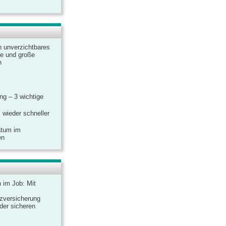
n unverzichtbares
ine und große
n
g – 3 wichtige
 wieder schneller
atum im
en
n im Job: Mit
zversicherung
 der sicheren