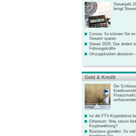
Steuerjahr 2
bringt Steue
Corona: So können Sie im
Steuern sparen
Steuer 2020: Das ändert s
Führungskräfte
Umzugskosten absetzen –
Geld & Kredit
Die Schlüsse
Kreditvermitt
Finanzmarkt
umfassender
Ist die FTX-Kryptobörse ba
Ethereum: Was steckt hint
Kryptowährung?
Business gründen: So viel 
benötigen Sie