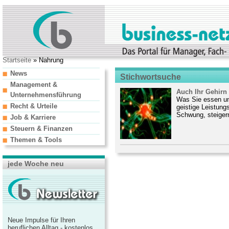
Startseite
» Nahrung
News
Stichwortsuche
Management &
Auch Ihr Gehirn
Unternehmensführung
Was Sie essen und
Recht & Urteile
geistige Leistungs
Schwung, steigern
Job & Karriere
Steuern & Finanzen
Themen & Tools
jede Woche neu
Neue Impulse für Ihren
beruflichen Alltag - kostenlos