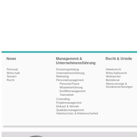
News
Management &
Recht & Urteile
Unternehmensführung
Personal
Existenzgründung
Arbeitsrecht
Wirtschaft
Unternehmensführung
Wirtschaftsrecht
Steuern
Marketing
Verbraucher
Recht
Personalmanagement
Betriebsrat
Personal-Praxis
Altersvorsorge &
Sozialversicherungen
Mitarbeiterführung
Konfliktmanagement
Teamarbeit
Controlling
Projektmanagement
Einkauf & Vertrieb
Qualitätsmanagement
Arbeitsschutz & Arbeitssicherheit