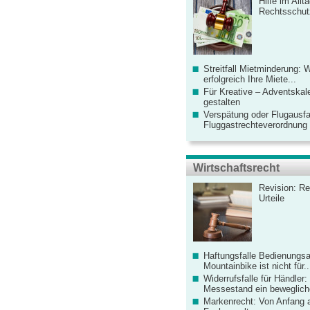
Hilfe im Allt
Rechtsschut
Streitfall Mietminderung: 
erfolgreich Ihre Miete...
Für Kreative – Adventskal
gestalten
Verspätung oder Flugausfa
Fluggastrechteverordnung ve
Wirtschaftsrecht
Revision: Re
Urteile
Haftungsfalle Bedienungsa
Mountainbike ist nicht für..
Widerrufsfalle für Händler: 
Messestand ein bewegliche
Markenrecht: Von Anfang an