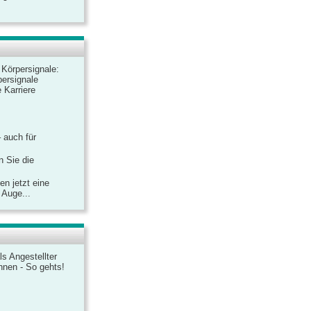
r Körpersignale:
ersignale
 Karriere
– auch für
n Sie die
n jetzt eine
 Auge...
ls Angestellter
chnen - So gehts!