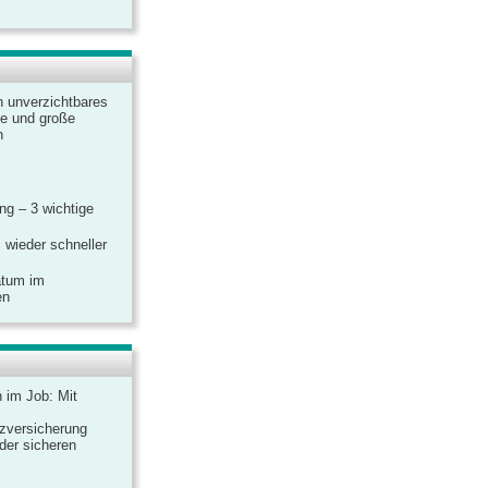
n unverzichtbares
ine und große
n
g – 3 wichtige
 wieder schneller
atum im
en
n im Job: Mit
zversicherung
 der sicheren