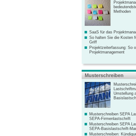
Projektmana
bedeutendste
Methoden
SaaS für das Projektman
So halten Sie die Kosten fü
Griff
Projektzeiterfassung: So o
Projektmanagement
Musterschreiben
Musterschre
Lastschriftm
Umstellung 
Basislastschr
Musterschreiben SEPA Las
SEPA-Firmenlastschrift
Musterschreiben SEPA Las
SEPA-Basislastschrift-Ma
Musterschreiben: Kündigu