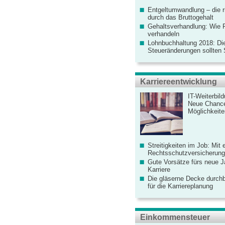
Entgeltumwandlung – die r
durch das Bruttogehalt
Gehaltsverhandlung: Wie F
verhandeln
Lohnbuchhaltung 2018: Di
Steueränderungen sollten
Karriereentwicklung
IT-Weiterbil
Neue Chanc
Möglichkeiten
Streitigkeiten im Job: Mit 
Rechtsschutzversicherung 
Gute Vorsätze fürs neue Ja
Karriere
Die gläserne Decke durchb
für die Karriereplanung
Einkommensteuer