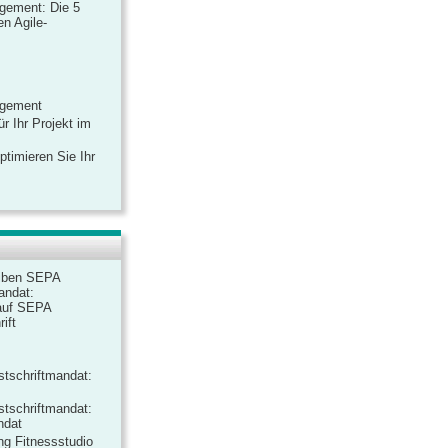
gement: Die 5
n Agile-
agement
r Ihr Projekt im
ptimieren Sie Ihr
iben SEPA
andat:
auf SEPA
ift
tschriftmandat:
tschriftmandat:
ndat
ng Fitnessstudio