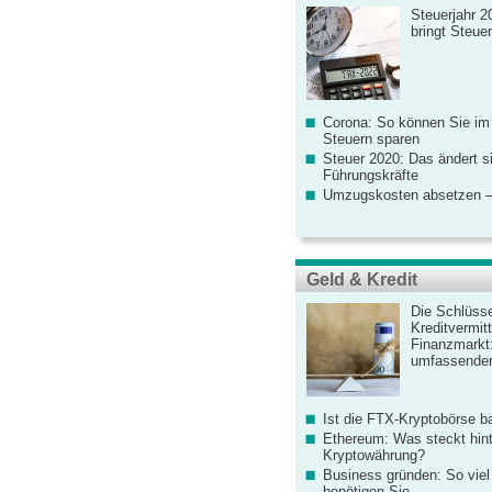
Steuerjahr 2
bringt Steue
Corona: So können Sie im
Steuern sparen
Steuer 2020: Das ändert s
Führungskräfte
Umzugskosten absetzen –
Geld & Kredit
Die Schlüsse
Kreditvermitt
Finanzmarkt
umfassender
Ist die FTX-Kryptobörse ba
Ethereum: Was steckt hint
Kryptowährung?
Business gründen: So viel 
benötigen Sie