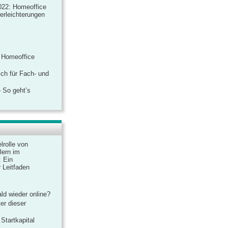
022: Homeoffice
rerleichterungen
 Homeoffice
ich für Fach- und
 So geht’s
lrolle von
lern im
: Ein
 Leitfaden
ld wieder online?
er dieser
Startkapital