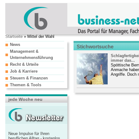
Startseite
» Mittel der Wahl
News
Stichwortsuche
Management &
Schlagfertigkei
Unternehmensführung
immer das...
Recht & Urteile
Spöttische Beme
Anmache haben 
Job & Karriere
Angriffe. Doch n
Steuern & Finanzen
Themen & Tools
jede Woche neu
Neue Impulse für Ihren
beruflichen Alltag - kostenlos