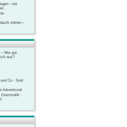
ngen - mit
r...
Was
n
rdacht stehen –
 – Wie gut
sich aus?
 und Co - Sind
r Adventszeit
e Grammatik -
e!