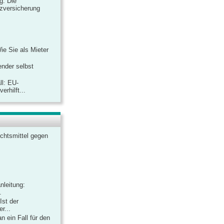
ag: Die
zversicherung
Wie Sie als Mieter
ender selbst
ll: EU-
rhilft...
chtsmittel gegen
nleitung:
.
Ist der
r...
 ein Fall für den