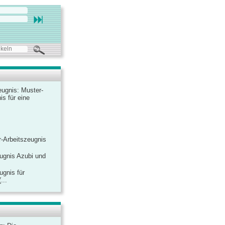
ugnis: Muster-
is für eine
-Arbeitszeugnis
ugnis Azubi und
ugnis für
...