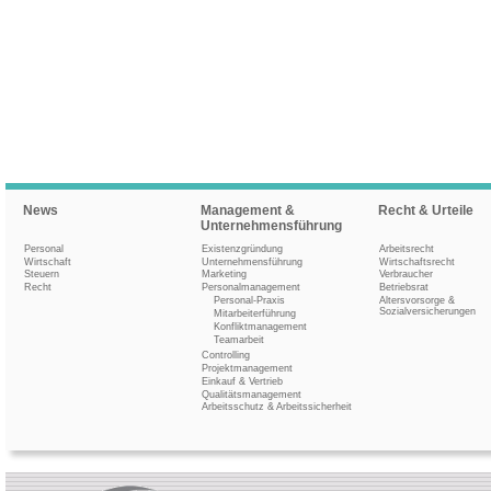
News
Management &
Recht & Urteile
Unternehmensführung
Personal
Existenzgründung
Arbeitsrecht
Wirtschaft
Unternehmensführung
Wirtschaftsrecht
Steuern
Marketing
Verbraucher
Recht
Personalmanagement
Betriebsrat
Personal-Praxis
Altersvorsorge &
Sozialversicherungen
Mitarbeiterführung
Konfliktmanagement
Teamarbeit
Controlling
Projektmanagement
Einkauf & Vertrieb
Qualitätsmanagement
Arbeitsschutz & Arbeitssicherheit