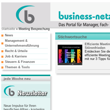
Startseite
» Meeting Besprechung
News
Stichwortsuche
Management &
Effiziente Meeti
Unternehmensführung
Störenfrieden
Recht & Urteile
Entdecken Sie die
effiziente Meetin
Job & Karriere
mit nur 3 Tipps für
Steuern & Finanzen
Themen & Tools
jede Woche neu
Neue Impulse für Ihren
beruflichen Alltag - kostenlos