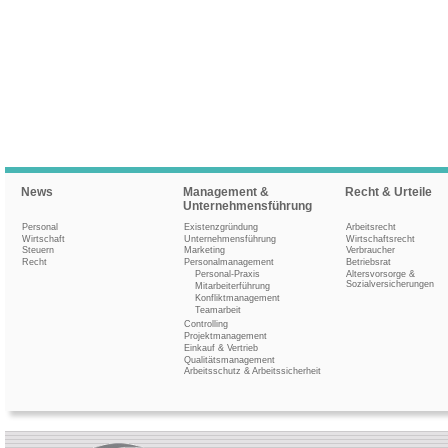
News
Management &
Recht & Urteile
Unternehmensführung
Personal
Existenzgründung
Arbeitsrecht
Wirtschaft
Unternehmensführung
Wirtschaftsrecht
Steuern
Marketing
Verbraucher
Recht
Personalmanagement
Betriebsrat
Personal-Praxis
Altersvorsorge &
Sozialversicherungen
Mitarbeiterführung
Konfliktmanagement
Teamarbeit
Controlling
Projektmanagement
Einkauf & Vertrieb
Qualitätsmanagement
Arbeitsschutz & Arbeitssicherheit