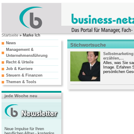
Startseite
» Marke Ich
News
Stichwortsuche
Management &
Selbstmarketing:
Unternehmensführung
erzählen,...
Recht & Urteile
Alles, was Sie sa
Image. Erfahren S
Job & Karriere
persönlichen Gesc
Steuern & Finanzen
Themen & Tools
jede Woche neu
Neue Impulse für Ihren
beruflichen Alltag - kostenlos