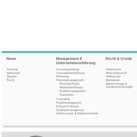
News
Management &
Recht & Urteile
Unternehmensführung
Personal
Existenzgründung
Arbeitsrecht
Wirtschaft
Unternehmensführung
Wirtschaftsrecht
Steuern
Marketing
Verbraucher
Recht
Personalmanagement
Betriebsrat
Personal-Praxis
Altersvorsorge &
Sozialversicherungen
Mitarbeiterführung
Konfliktmanagement
Teamarbeit
Controlling
Projektmanagement
Einkauf & Vertrieb
Qualitätsmanagement
Arbeitsschutz & Arbeitssicherheit