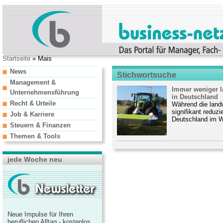
Startseite
» Mais
News
Stichwortsuche
Management &
Immer weniger l
Unternehmensführung
in Deutschland
Recht & Urteile
Während die landw
signifikant reduzi
Job & Karriere
Deutschland im We
Steuern & Finanzen
Themen & Tools
jede Woche neu
Neue Impulse für Ihren
beruflichen Alltag - kostenlos