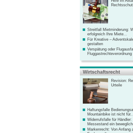
Hilfe im Allt
Rechtsschut
Streitfall Mietminderung: 
erfolgreich Ihre Miete...
Für Kreative – Adventskal
gestalten
Verspätung oder Flugausfa
Fluggastrechteverordnung ve
Wirtschaftsrecht
Revision: Re
Urteile
Haftungsfalle Bedienungsa
Mountainbike ist nicht für..
Widerrufsfalle für Händler: 
Messestand ein bewegliche
Markenrecht: Von Anfang an