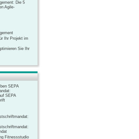
gement: Die 5
n Agile-
agement
r Ihr Projekt im
ptimieren Sie Ihr
iben SEPA
andat:
auf SEPA
ift
tschriftmandat:
tschriftmandat:
ndat
ng Fitnessstudio