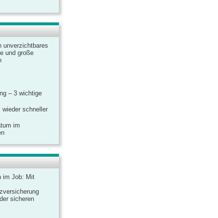
n unverzichtbares
ine und große
n
g – 3 wichtige
 wieder schneller
atum im
en
n im Job: Mit
zversicherung
 der sicheren