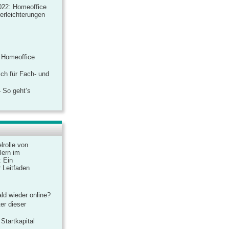
022: Homeoffice
rerleichterungen
 Homeoffice
ich für Fach- und
 So geht’s
lrolle von
lern im
: Ein
 Leitfaden
ld wieder online?
er dieser
Startkapital