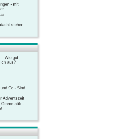
ngen - mit
r...
Was
n
rdacht stehen –
 – Wie gut
sich aus?
 und Co - Sind
r Adventszeit
e Grammatik -
e!