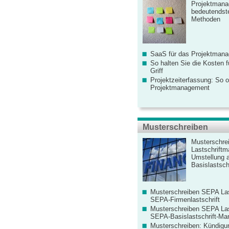
Projektmana
bedeutendste
Methoden
SaaS für das Projektman
So halten Sie die Kosten fü
Griff
Projektzeiterfassung: So o
Projektmanagement
Musterschreiben
Musterschre
Lastschriftm
Umstellung 
Basislastschr
Musterschreiben SEPA Las
SEPA-Firmenlastschrift
Musterschreiben SEPA Las
SEPA-Basislastschrift-Ma
Musterschreiben: Kündigu