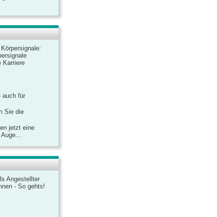
r Körpersignale:
ersignale
 Karriere
– auch für
n Sie die
n jetzt eine
 Auge...
ls Angestellter
chnen - So gehts!