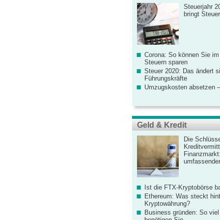
Steuerjahr 2
bringt Steue
Corona: So können Sie im
Steuern sparen
Steuer 2020: Das ändert s
Führungskräfte
Umzugskosten absetzen –
Geld & Kredit
Die Schlüsse
Kreditvermitt
Finanzmarkt
umfassender
Ist die FTX-Kryptobörse ba
Ethereum: Was steckt hint
Kryptowährung?
Business gründen: So viel 
benötigen Sie