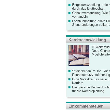
Entgeltumwandlung – die r
durch das Bruttogehalt
Gehaltsverhandlung: Wie F
verhandeln
Lohnbuchhaltung 2018: Di
Steueränderungen sollten
Karriereentwicklung
IT-Weiterbil
Neue Chanc
Möglichkeiten
Streitigkeiten im Job: Mit 
Rechtsschutzversicherung 
Gute Vorsätze fürs neue Ja
Karriere
Die gläserne Decke durchb
für die Karriereplanung
Einkommensteuer