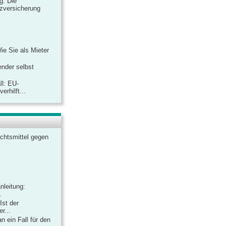
ag: Die
zversicherung
Wie Sie als Mieter
ender selbst
ll: EU-
rhilft...
chtsmittel gegen
nleitung:
.
Ist der
r...
 ein Fall für den