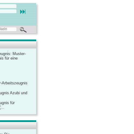
ugnis: Muster-
is für eine
-Arbeitszeugnis
ugnis Azubi und
ugnis für
...