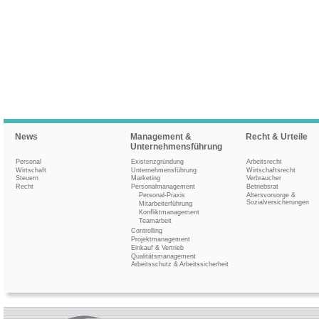
News
Management &
Recht & Urteile
Unternehmensführung
Personal
Existenzgründung
Arbeitsrecht
Wirtschaft
Unternehmensführung
Wirtschaftsrecht
Steuern
Marketing
Verbraucher
Recht
Personalmanagement
Betriebsrat
Personal-Praxis
Altersvorsorge &
Sozialversicherungen
Mitarbeiterführung
Konfliktmanagement
Teamarbeit
Controlling
Projektmanagement
Einkauf & Vertrieb
Qualitätsmanagement
Arbeitsschutz & Arbeitssicherheit