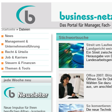
Startseite
» Dateien
News
Stichwortsuche
Management &
Streit um Laufwe
Unternehmensführung
Landgericht weis
Recht & Urteile
Ein Streit zwisch
Herausgabe von Da
Job & Karriere
Landesarbeitsgeric
Steuern & Finanzen
Themen & Tools
Office 2007: Blit
Öffnen Sie Ihr Do
jede Woche neu
Wählen Sie dazu 
aus, um anschließ
So konvertieren 
Neue Impulse für Ihren
Die neue Technik
beruflichen Alltag - kostenlos