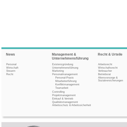
News
Management &
Recht & Urteile
Unternehmensführung
Personal
Existenzgründung
Arbeitsrecht
Wirtschaft
Unternehmensführung
Wirtschaftsrecht
Steuern
Marketing
Verbraucher
Recht
Personalmanagement
Betriebsrat
Personal-Praxis
Altersvorsorge &
Sozialversicherungen
Mitarbeiterführung
Konfliktmanagement
Teamarbeit
Controlling
Projektmanagement
Einkauf & Vertrieb
Qualitätsmanagement
Arbeitsschutz & Arbeitssicherheit