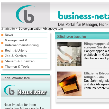
Startseite
» Büroorganisation Ablagesystem
News
Stichwortsuche
Management &
Hängemappen al
Unternehmensführung
steigern Sie dere
Recht & Urteile
Hängemappen als
praktisch im Gebr
Job & Karriere
den folgenden Tip
Steuern & Finanzen
Themen & Tools
Effiziente Büroo
bringen – am...
jede Woche neu
Das Jahr neigt si
und das Ablagesy
kann ins Archiv v
Neue Impulse für Ihren
beruflichen Alltag - kostenlos