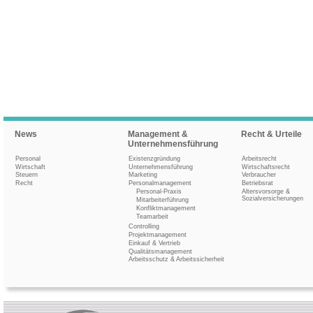
News
Management &
Recht & Urteile
Unternehmensführung
Personal
Existenzgründung
Arbeitsrecht
Wirtschaft
Unternehmensführung
Wirtschaftsrecht
Steuern
Marketing
Verbraucher
Recht
Personalmanagement
Betriebsrat
Personal-Praxis
Altersvorsorge &
Sozialversicherungen
Mitarbeiterführung
Konfliktmanagement
Teamarbeit
Controlling
Projektmanagement
Einkauf & Vertrieb
Qualitätsmanagement
Arbeitsschutz & Arbeitssicherheit