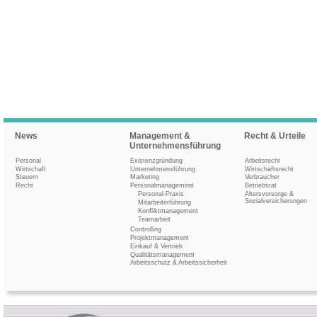
News
Management &
Recht & Urteile
Unternehmensführung
Personal
Existenzgründung
Arbeitsrecht
Wirtschaft
Unternehmensführung
Wirtschaftsrecht
Steuern
Marketing
Verbraucher
Recht
Personalmanagement
Betriebsrat
Personal-Praxis
Altersvorsorge &
Sozialversicherungen
Mitarbeiterführung
Konfliktmanagement
Teamarbeit
Controlling
Projektmanagement
Einkauf & Vertrieb
Qualitätsmanagement
Arbeitsschutz & Arbeitssicherheit