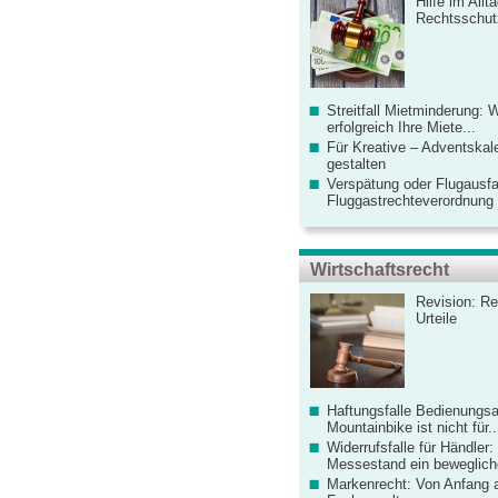
Hilfe im Allt
Rechtsschut
Streitfall Mietminderung: 
erfolgreich Ihre Miete...
Für Kreative – Adventskal
gestalten
Verspätung oder Flugausfa
Fluggastrechteverordnung ve
Wirtschaftsrecht
Revision: Re
Urteile
Haftungsfalle Bedienungsa
Mountainbike ist nicht für..
Widerrufsfalle für Händler: 
Messestand ein bewegliche
Markenrecht: Von Anfang an