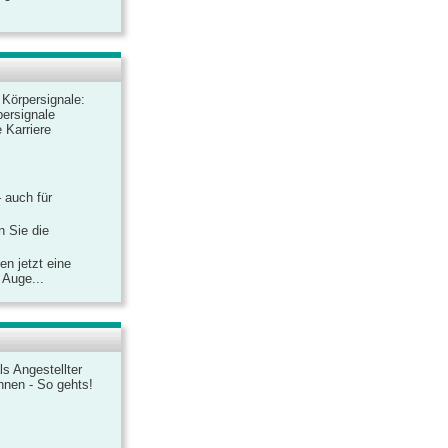
r Körpersignale:
ersignale
 Karriere
– auch für
n Sie die
n jetzt eine
 Auge...
ls Angestellter
chnen - So gehts!