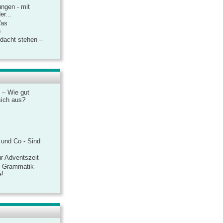
ngen - mit
r...
Was
n
rdacht stehen –
 – Wie gut
sich aus?
 und Co - Sind
r Adventszeit
e Grammatik -
e!