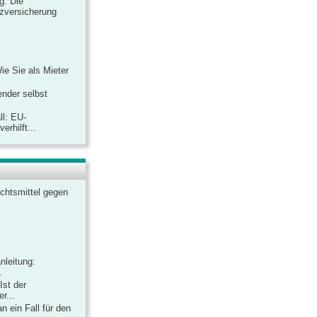
ag: Die
zversicherung
Wie Sie als Mieter
ender selbst
ll: EU-
rhilft...
chtsmittel gegen
nleitung:
.
Ist der
r...
 ein Fall für den