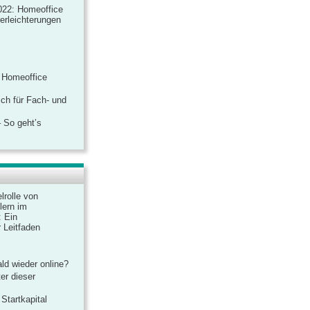
022: Homeoffice
rerleichterungen
 Homeoffice
ich für Fach- und
 So geht’s
lrolle von
lern im
: Ein
 Leitfaden
ld wieder online?
er dieser
Startkapital