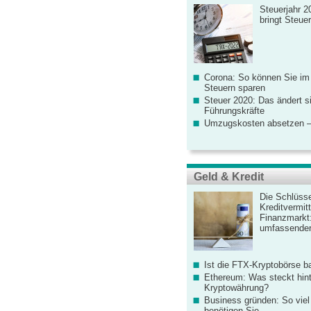
Steuerjahr 2
bringt Steue
Corona: So können Sie im
Steuern sparen
Steuer 2020: Das ändert s
Führungskräfte
Umzugskosten absetzen –
Geld & Kredit
Die Schlüsse
Kreditvermitt
Finanzmarkt
umfassender
Ist die FTX-Kryptobörse ba
Ethereum: Was steckt hint
Kryptowährung?
Business gründen: So viel 
benötigen Sie