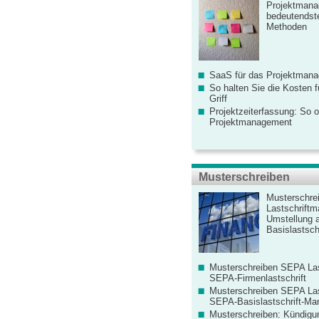
Projektmana
bedeutendste
Methoden
SaaS für das Projektman
So halten Sie die Kosten fü
Griff
Projektzeiterfassung: So o
Projektmanagement
Musterschreiben
Musterschre
Lastschriftm
Umstellung 
Basislastschr
Musterschreiben SEPA Las
SEPA-Firmenlastschrift
Musterschreiben SEPA Las
SEPA-Basislastschrift-Ma
Musterschreiben: Kündigu