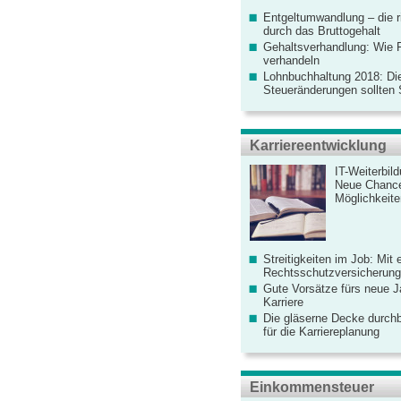
Entgeltumwandlung – die r
durch das Bruttogehalt
Gehaltsverhandlung: Wie F
verhandeln
Lohnbuchhaltung 2018: Di
Steueränderungen sollten
Karriereentwicklung
IT-Weiterbil
Neue Chanc
Möglichkeiten
Streitigkeiten im Job: Mit 
Rechtsschutzversicherung 
Gute Vorsätze fürs neue Ja
Karriere
Die gläserne Decke durchb
für die Karriereplanung
Einkommensteuer