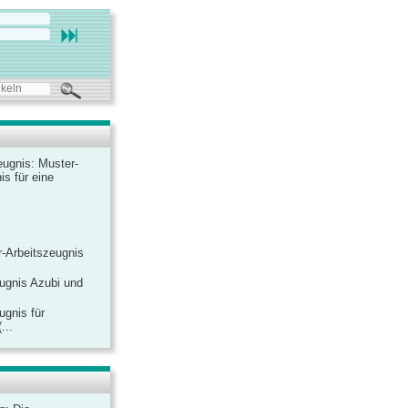
ugnis: Muster-
is für eine
-Arbeitszeugnis
ugnis Azubi und
ugnis für
...