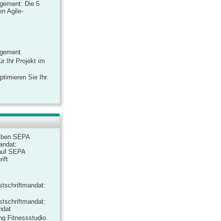
gement: Die 5
n Agile-
agement
r Ihr Projekt im
ptimieren Sie Ihr
iben SEPA
andat:
auf SEPA
ift
tschriftmandat:
tschriftmandat:
ndat
ng Fitnessstudio