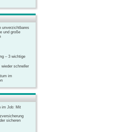
n unverzichtbares
ine und große
n
g – 3 wichtige
 wieder schneller
atum im
en
n im Job: Mit
zversicherung
 der sicheren