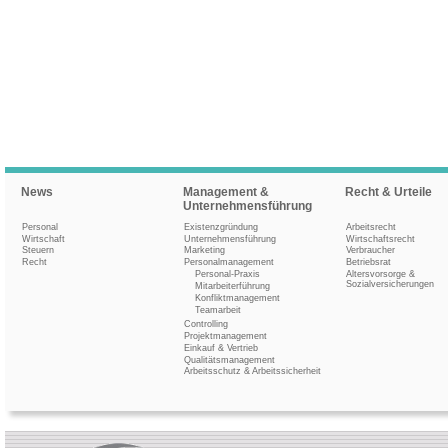
News
Management &
Recht & Urteile
Unternehmensführung
Personal
Existenzgründung
Arbeitsrecht
Wirtschaft
Unternehmensführung
Wirtschaftsrecht
Steuern
Marketing
Verbraucher
Recht
Personalmanagement
Betriebsrat
Personal-Praxis
Altersvorsorge &
Sozialversicherungen
Mitarbeiterführung
Konfliktmanagement
Teamarbeit
Controlling
Projektmanagement
Einkauf & Vertrieb
Qualitätsmanagement
Arbeitsschutz & Arbeitssicherheit