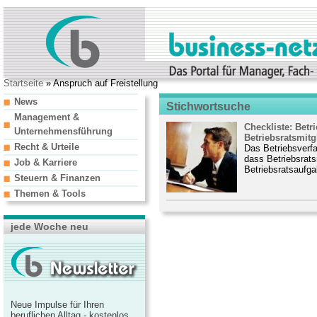
Startseite
» Anspruch auf Freistellung
News
Stichwortsuche
Management &
Checkliste: Betr
Unternehmensführung
Betriebsratsmitgl
Recht & Urteile
Das Betriebsverfa
dass Betriebsrats
Job & Karriere
Betriebsratsaufga
Steuern & Finanzen
Themen & Tools
jede Woche neu
Neue Impulse für Ihren
beruflichen Alltag - kostenlos