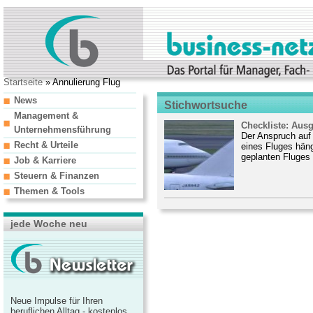
Startseite
» Annulierung Flug
News
Stichwortsuche
Management &
Checkliste: Aus
Unternehmensführung
Der Anspruch auf 
Recht & Urteile
eines Fluges häng
geplanten Fluges 
Job & Karriere
Steuern & Finanzen
Themen & Tools
jede Woche neu
Neue Impulse für Ihren
beruflichen Alltag - kostenlos