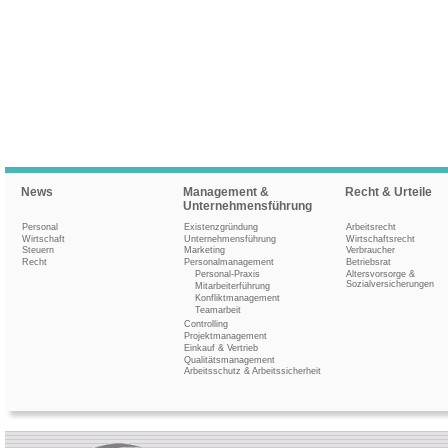
News
Management &
Recht & Urteile
Unternehmensführung
Personal
Existenzgründung
Arbeitsrecht
Wirtschaft
Unternehmensführung
Wirtschaftsrecht
Steuern
Marketing
Verbraucher
Recht
Personalmanagement
Betriebsrat
Personal-Praxis
Altersvorsorge &
Sozialversicherungen
Mitarbeiterführung
Konfliktmanagement
Teamarbeit
Controlling
Projektmanagement
Einkauf & Vertrieb
Qualitätsmanagement
Arbeitsschutz & Arbeitssicherheit