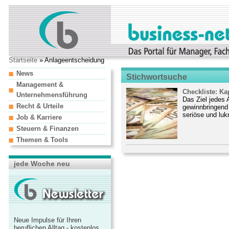
Startseite
» Anlageentscheidung
News
Stichwortsuche
Management &
Checkliste: Ka
Unternehmensführung
Das Ziel jedes 
Recht & Urteile
gewinnbringend 
seriöse und lukr
Job & Karriere
Steuern & Finanzen
Themen & Tools
jede Woche neu
Neue Impulse für Ihren
beruflichen Alltag - kostenlos