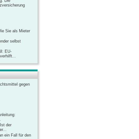
ag: Die
zversicherung
Wie Sie als Mieter
ender selbst
ll: EU-
rhilft...
chtsmittel gegen
nleitung:
.
Ist der
r...
 ein Fall für den