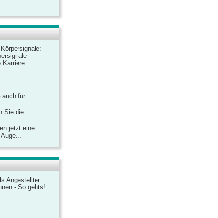
r Körpersignale:
ersignale
 Karriere
– auch für
n Sie die
n jetzt eine
 Auge...
ls Angestellter
chnen - So gehts!