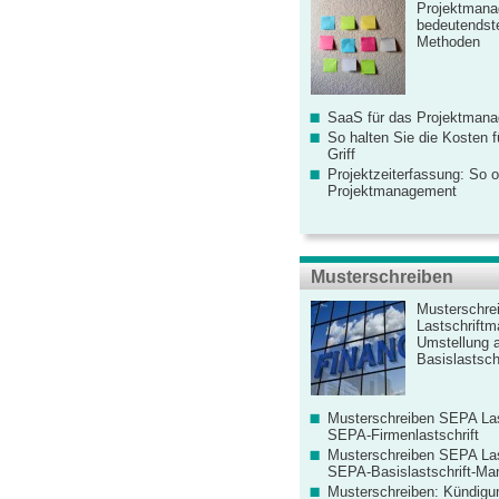
Projektmana
bedeutendste
Methoden
SaaS für das Projektman
So halten Sie die Kosten fü
Griff
Projektzeiterfassung: So o
Projektmanagement
Musterschreiben
Musterschre
Lastschriftm
Umstellung 
Basislastschr
Musterschreiben SEPA Las
SEPA-Firmenlastschrift
Musterschreiben SEPA Las
SEPA-Basislastschrift-Ma
Musterschreiben: Kündigu