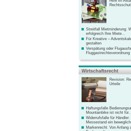
Hilfe im Allt
Rechtsschut
Streitfall Mietminderung: 
erfolgreich Ihre Miete...
Für Kreative – Adventskal
gestalten
Verspätung oder Flugausfa
Fluggastrechteverordnung ve
Wirtschaftsrecht
Revision: Re
Urteile
Haftungsfalle Bedienungsa
Mountainbike ist nicht für..
Widerrufsfalle für Händler: 
Messestand ein bewegliche
Markenrecht: Von Anfang an