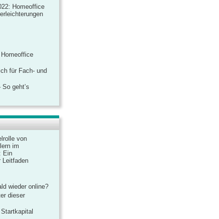
022: Homeoffice
rerleichterungen
 Homeoffice
ich für Fach- und
 So geht’s
lrolle von
lern im
: Ein
 Leitfaden
ld wieder online?
er dieser
Startkapital