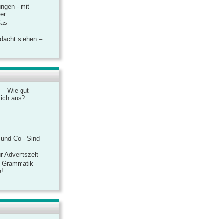
ngen - mit
r...
Was
n
rdacht stehen –
 – Wie gut
sich aus?
 und Co - Sind
r Adventszeit
e Grammatik -
e!