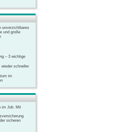
n unverzichtbares
ine und große
n
g – 3 wichtige
 wieder schneller
atum im
en
n im Job: Mit
zversicherung
 der sicheren