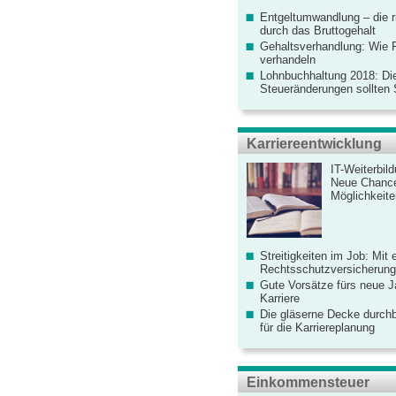
Entgeltumwandlung – die r
durch das Bruttogehalt
Gehaltsverhandlung: Wie F
verhandeln
Lohnbuchhaltung 2018: Di
Steueränderungen sollten
Karriereentwicklung
IT-Weiterbil
Neue Chanc
Möglichkeiten
Streitigkeiten im Job: Mit 
Rechtsschutzversicherung 
Gute Vorsätze fürs neue Ja
Karriere
Die gläserne Decke durchb
für die Karriereplanung
Einkommensteuer