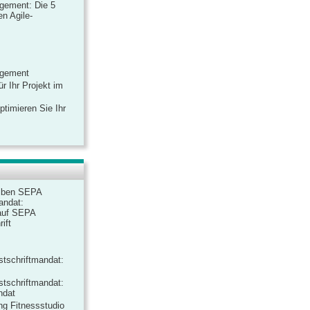
gement: Die 5
n Agile-
agement
r Ihr Projekt im
ptimieren Sie Ihr
iben SEPA
andat:
auf SEPA
ift
tschriftmandat:
tschriftmandat:
ndat
ng Fitnessstudio