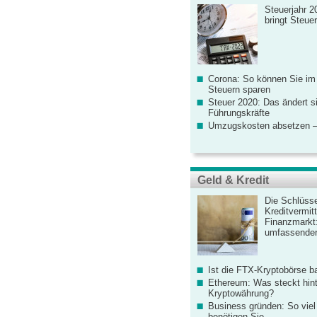
Steuerjahr 2
bringt Steue
Corona: So können Sie im
Steuern sparen
Steuer 2020: Das ändert s
Führungskräfte
Umzugskosten absetzen –
Geld & Kredit
Die Schlüsse
Kreditvermitt
Finanzmarkt
umfassender
Ist die FTX-Kryptobörse ba
Ethereum: Was steckt hint
Kryptowährung?
Business gründen: So viel 
benötigen Sie