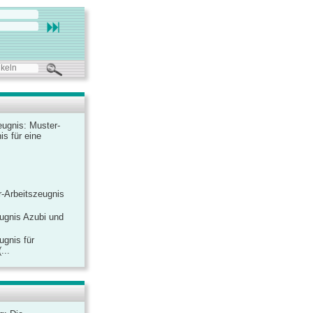
ugnis: Muster-
is für eine
-Arbeitszeugnis
ugnis Azubi und
ugnis für
...