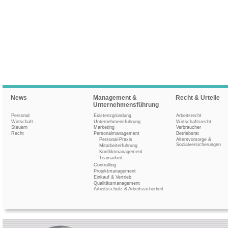
News
Management &
Recht & Urteile
Unternehmensführung
Personal
Existenzgründung
Arbeitsrecht
Wirtschaft
Unternehmensführung
Wirtschaftsrecht
Steuern
Marketing
Verbraucher
Recht
Personalmanagement
Betriebsrat
Personal-Praxis
Altersvorsorge &
Sozialversicherungen
Mitarbeiterführung
Konfliktmanagement
Teamarbeit
Controlling
Projektmanagement
Einkauf & Vertrieb
Qualitätsmanagement
Arbeitsschutz & Arbeitssicherheit