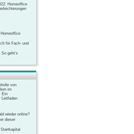
022: Homeoffice
rerleichterungen
 Homeoffice
ich für Fach- und
 So geht’s
lrolle von
lern im
: Ein
 Leitfaden
ld wieder online?
er dieser
Startkapital