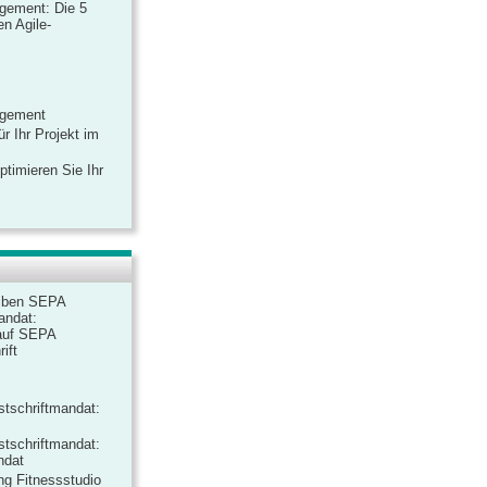
gement: Die 5
n Agile-
agement
r Ihr Projekt im
ptimieren Sie Ihr
iben SEPA
andat:
auf SEPA
ift
tschriftmandat:
tschriftmandat:
ndat
ng Fitnessstudio