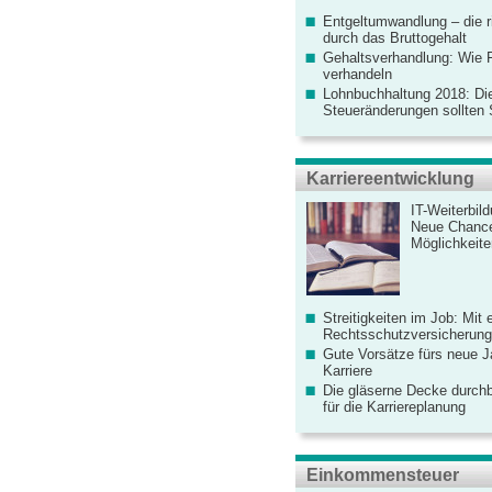
Entgeltumwandlung – die r
durch das Bruttogehalt
Gehaltsverhandlung: Wie F
verhandeln
Lohnbuchhaltung 2018: Di
Steueränderungen sollten
Karriereentwicklung
IT-Weiterbil
Neue Chanc
Möglichkeiten
Streitigkeiten im Job: Mit 
Rechtsschutzversicherung 
Gute Vorsätze fürs neue Ja
Karriere
Die gläserne Decke durchb
für die Karriereplanung
Einkommensteuer