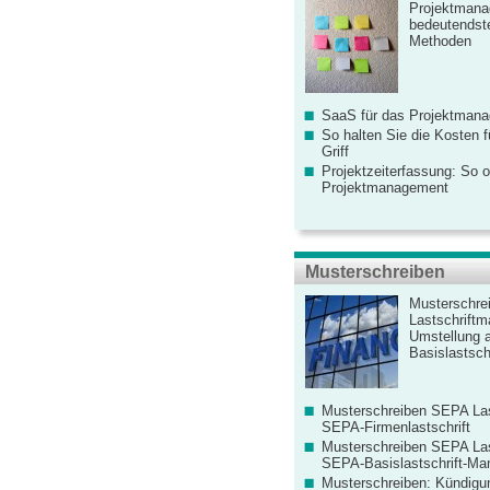
Projektmana
bedeutendste
Methoden
SaaS für das Projektman
So halten Sie die Kosten fü
Griff
Projektzeiterfassung: So o
Projektmanagement
Musterschreiben
Musterschre
Lastschriftm
Umstellung 
Basislastschr
Musterschreiben SEPA Las
SEPA-Firmenlastschrift
Musterschreiben SEPA Las
SEPA-Basislastschrift-Ma
Musterschreiben: Kündigu