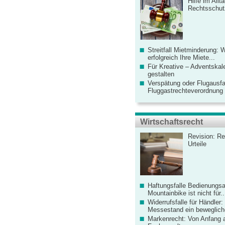
Hilfe im Allt
Rechtsschut
Streitfall Mietminderung: 
erfolgreich Ihre Miete...
Für Kreative – Adventskal
gestalten
Verspätung oder Flugausfa
Fluggastrechteverordnung ve
Wirtschaftsrecht
Revision: Re
Urteile
Haftungsfalle Bedienungsa
Mountainbike ist nicht für..
Widerrufsfalle für Händler: 
Messestand ein bewegliche
Markenrecht: Von Anfang an