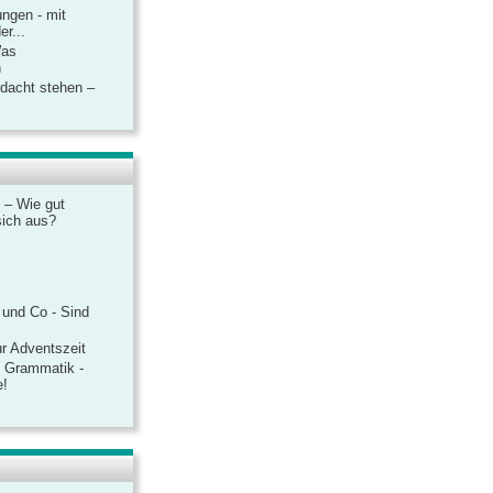
ngen - mit
r...
Was
n
rdacht stehen –
 – Wie gut
sich aus?
 und Co - Sind
r Adventszeit
e Grammatik -
e!