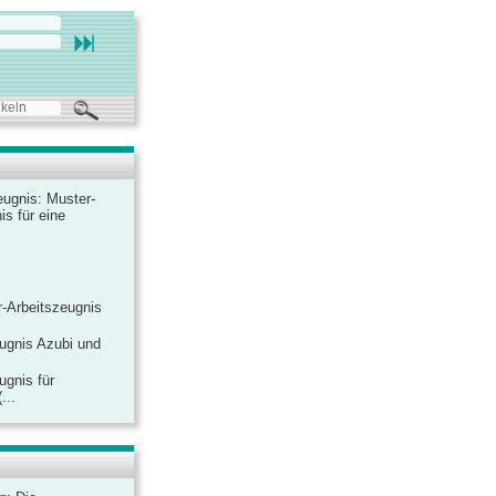
ugnis: Muster-
is für eine
-Arbeitszeugnis
ugnis Azubi und
ugnis für
...