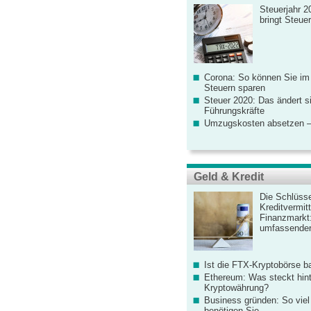
Steuerjahr 2
bringt Steue
Corona: So können Sie im
Steuern sparen
Steuer 2020: Das ändert s
Führungskräfte
Umzugskosten absetzen –
Geld & Kredit
Die Schlüsse
Kreditvermitt
Finanzmarkt
umfassender
Ist die FTX-Kryptobörse ba
Ethereum: Was steckt hint
Kryptowährung?
Business gründen: So viel 
benötigen Sie