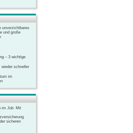
n unverzichtbares
ine und große
n
g – 3 wichtige
 wieder schneller
atum im
en
n im Job: Mit
zversicherung
 der sicheren