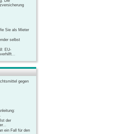
ag: Die
zversicherung
Wie Sie als Mieter
ender selbst
ll: EU-
rhilft...
chtsmittel gegen
nleitung:
.
Ist der
r...
 ein Fall für den