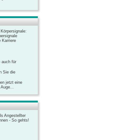
r Körpersignale:
ersignale
 Karriere
– auch für
n Sie die
n jetzt eine
 Auge...
ls Angestellter
chnen - So gehts!