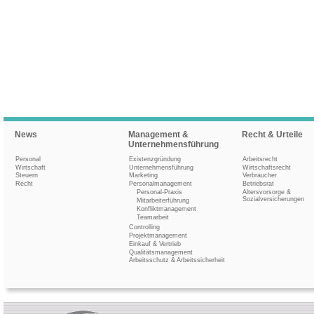
News
Management &
Recht & Urteile
Unternehmensführung
Personal
Existenzgründung
Arbeitsrecht
Wirtschaft
Unternehmensführung
Wirtschaftsrecht
Steuern
Marketing
Verbraucher
Recht
Personalmanagement
Betriebsrat
Personal-Praxis
Altersvorsorge &
Sozialversicherungen
Mitarbeiterführung
Konfliktmanagement
Teamarbeit
Controlling
Projektmanagement
Einkauf & Vertrieb
Qualitätsmanagement
Arbeitsschutz & Arbeitssicherheit