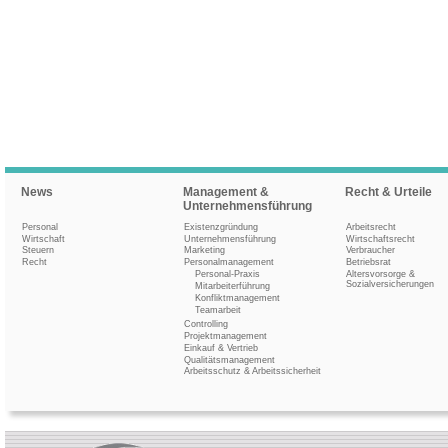
News
Management &
Recht & Urteile
Unternehmensführung
Personal
Existenzgründung
Arbeitsrecht
Wirtschaft
Unternehmensführung
Wirtschaftsrecht
Steuern
Marketing
Verbraucher
Recht
Personalmanagement
Betriebsrat
Personal-Praxis
Altersvorsorge &
Sozialversicherungen
Mitarbeiterführung
Konfliktmanagement
Teamarbeit
Controlling
Projektmanagement
Einkauf & Vertrieb
Qualitätsmanagement
Arbeitsschutz & Arbeitssicherheit