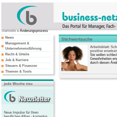
Startseite
» Änderungsprozess
News
Stichwortsuche
Management &
Arbeitsblatt: S
Unternehmensführung
positive ersetze
Recht & Urteile
Sie wollen schlec
Gewohnheiten erse
Job & Karriere
durch diesen Änd
Steuern & Finanzen
Themen & Tools
jede Woche neu
Neue Impulse für Ihren
beruflichen Alltag - kostenlos