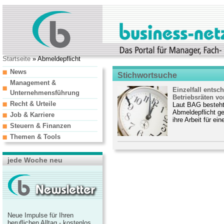
Startseite
» Abmeldepflicht
News
Stichwortsuche
Management &
Einzelfall entsc
Unternehmensführung
Betriebsräten vo
Recht & Urteile
Laut BAG besteht 
Abmeldepflicht g
Job & Karriere
ihre Arbeit für eine
Steuern & Finanzen
Themen & Tools
jede Woche neu
Neue Impulse für Ihren
beruflichen Alltag - kostenlos