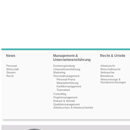
News
Management &
Recht & Urteile
Unternehmensführung
Personal
Existenzgründung
Arbeitsrecht
Wirtschaft
Unternehmensführung
Wirtschaftsrecht
Steuern
Marketing
Verbraucher
Recht
Personalmanagement
Betriebsrat
Personal-Praxis
Altersvorsorge &
Sozialversicherungen
Mitarbeiterführung
Konfliktmanagement
Teamarbeit
Controlling
Projektmanagement
Einkauf & Vertrieb
Qualitätsmanagement
Arbeitsschutz & Arbeitssicherheit