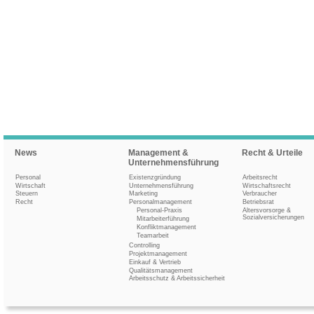
News
Management &
Recht & Urteile
Unternehmensführung
Personal
Existenzgründung
Arbeitsrecht
Wirtschaft
Unternehmensführung
Wirtschaftsrecht
Steuern
Marketing
Verbraucher
Recht
Personalmanagement
Betriebsrat
Personal-Praxis
Altersvorsorge &
Sozialversicherungen
Mitarbeiterführung
Konfliktmanagement
Teamarbeit
Controlling
Projektmanagement
Einkauf & Vertrieb
Qualitätsmanagement
Arbeitsschutz & Arbeitssicherheit