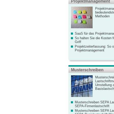
Projektmanagement
Projektmana
bedeutendste
Methoden
SaaS für das Projektman
So halten Sie die Kosten fü
Griff
Projektzeiterfassung: So o
Projektmanagement
Musterschreiben
Musterschre
Lastschriftm
Umstellung 
Basislastschr
Musterschreiben SEPA Las
SEPA-Firmenlastschrift
Musterschreiben SEPA Las