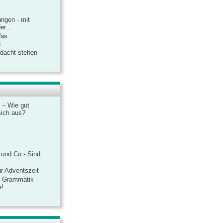
ngen - mit
r...
Was
n
rdacht stehen –
 – Wie gut
sich aus?
 und Co - Sind
r Adventszeit
e Grammatik -
e!