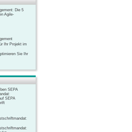
gement: Die 5
n Agile-
agement
r Ihr Projekt im
ptimieren Sie Ihr
iben SEPA
andat:
auf SEPA
ift
tschriftmandat:
tschriftmandat: