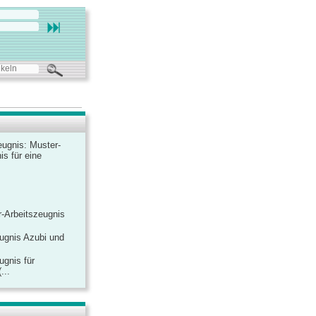
ugnis: Muster-
is für eine
-Arbeitszeugnis
ugnis Azubi und
ugnis für
...