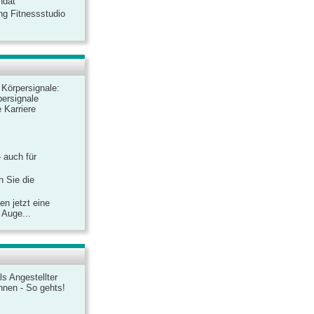
ndat
ng Fitnessstudio
r Körpersignale:
ersignale
 Karriere
– auch für
n Sie die
n jetzt eine
 Auge...
ls Angestellter
chnen - So gehts!