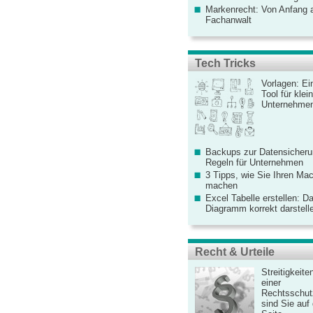
Markenrecht: Von Anfang an
Fachanwalt
Tech Tricks
Vorlagen: Ei
Tool für kle
Unternehme
Backups zur Datensicherun
Regeln für Unternehmen
3 Tipps, wie Sie Ihren Mac
machen
Excel Tabelle erstellen: D
Diagramm korrekt darstell
Recht & Urteile
Streitigkeite
einer
Rechtsschut
sind Sie auf