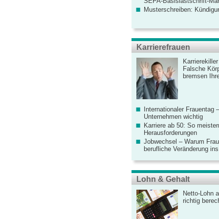
SEPA-Basislastschrift-Ma
Musterschreiben: Kündigu
Karrierefrauen
Karrierekille
Falsche Körp
bremsen Ihre
Internationaler Frauentag 
Unternehmen wichtig
Karriere ab 50: So meister
Herausforderungen
Jobwechsel – Warum Fraue
berufliche Veränderung ins
Lohn & Gehalt
Netto-Lohn a
richtig bere