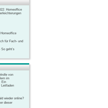
022: Homeoffice
rerleichterungen
 Homeoffice
ich für Fach- und
 So geht’s
lrolle von
lern im
: Ein
 Leitfaden
ld wieder online?
er dieser