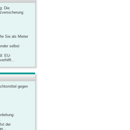
ag: Die
zversicherung
Wie Sie als Mieter
ender selbst
ll: EU-
rhilft...
chtsmittel gegen
nleitung:
.
Ist der
r...