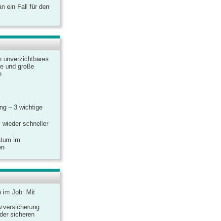
 ein Fall für den
n unverzichtbares
ine und große
n
g – 3 wichtige
 wieder schneller
atum im
en
n im Job: Mit
zversicherung
 der sicheren