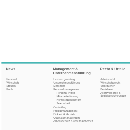
News
Management &
Recht & Urteile
Unternehmensführung
Personal
Existenzgründung
Arbeitsrecht
Wirtschaft
Unternehmensführung
Wirtschaftsrecht
Steuern
Marketing
Verbraucher
Recht
Personalmanagement
Betriebsrat
Personal-Praxis
Altersvorsorge &
Sozialversicherungen
Mitarbeiterführung
Konfliktmanagement
Teamarbeit
Controlling
Projektmanagement
Einkauf & Vertrieb
Qualitätsmanagement
Arbeitsschutz & Arbeitssicherheit