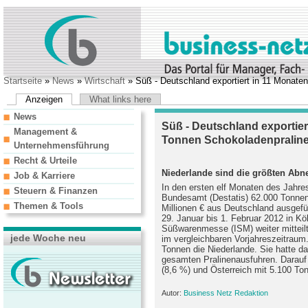
Startseite
»
News
»
Wirtschaft
» Süß - Deutschland exportiert in 11 Monate
Anzeigen
What links here
News
Süß - Deutschland exportier
Management &
Tonnen Schokoladenpralin
Unternehmensführung
Recht & Urteile
Niederlande sind die größten Ab
Job & Karriere
In den ersten elf Monaten des Jahre
Steuern & Finanzen
Bundesamt (Destatis) 62.000 Tonnen
Themen & Tools
Millionen € aus Deutschland ausgefü
29. Januar bis 1. Februar 2012 in Köl
Süßwarenmesse (ISM) weiter mitteil
jede Woche neu
im vergleichbaren Vorjahreszeitraum
Tonnen die Niederlande. Sie hatte d
gesamten Pralinenausfuhren. Darauf 
(8,6 %) und Österreich mit 5.100 To
Autor:
Business Netz Redaktion