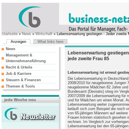
Startseite
»
News
»
Wirtschaft
» Lebenserwartung gestiegen - Jeder zweite 
Anzeigen
What links here
News
Lebenserwartung gestiegen 
Management &
jede zweite Frau 85
Unternehmensführung
Recht & Urteile
Lebenserwartung ist erneut gesti
Job & Karriere
Die Lebenserwartung in Deutschland 
Steuern & Finanzen
2008/2010 für neugeborene Jungen 7
Themen & Tools
neugeborene Mädchen 82 Jahre und 
Bundesamt (Destatis) stieg im Vergle
2007/2009 die Lebenserwartung für
jede Woche neu
und für Mädchen um einen Monat. Au
Lebenserwartung weiter zugenommen
beläuft sich zum Beispiel die noch v
von 65-jährigen Männern auf weitere
Frauen können statistisch gesehen 
rechnen. Im Vergleich zur vorherigen
Lebenserwartung bei den 65-jährige