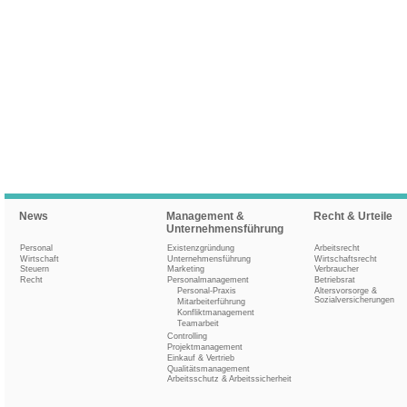
News
Management &
Recht & Urteile
Unternehmensführung
Personal
Existenzgründung
Arbeitsrecht
Wirtschaft
Unternehmensführung
Wirtschaftsrecht
Steuern
Marketing
Verbraucher
Recht
Personalmanagement
Betriebsrat
Personal-Praxis
Altersvorsorge &
Sozialversicherungen
Mitarbeiterführung
Konfliktmanagement
Teamarbeit
Controlling
Projektmanagement
Einkauf & Vertrieb
Qualitätsmanagement
Arbeitsschutz & Arbeitssicherheit