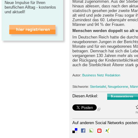
Monat zugenommen. Aus der Sterbeta
Neue Impulse für Ihren
hinaus ablesen, dass nach den aktuel
beruflichen Alltag - kostenlos
statistisch gesehen jeder zweite Ma
und aktuell!
alt wird und jede zweite Frau sogar 
Zumindest das 60. Lebensjahr erreic
Männer und 94 % der Frauen.
Menschen werden doppelt so alt w
Im Deutschen Reich hatte die durchs
neugeborenen Jungen in der Bericht
Monate und für ein neugeborenes M
betragen. Demnach hat sich die Leb
vergangenen 130 Jahren mehr als ver
der Rückgang der Kindersterblichkeit 
auch die Sterblichkeit Älterer stark 
Autor:
Business Netz Redaktion
Stichworte:
Sterbetafel
,
Neugeborene
,
Männ
Diesen Artikel:
Kommentieren
N
Auf anderen Social Networks posten