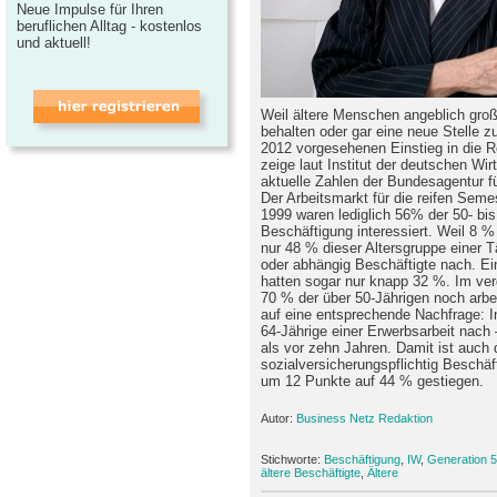
Neue Impulse für Ihren
beruflichen Alltag - kostenlos
und aktuell!
Weil ältere Menschen angeblich groß
behalten oder gar eine neue Stelle zu
2012 vorgesehenen Einstieg in die Re
zeige laut Institut der deutschen Wir
aktuelle Zahlen der Bundesagentur für
Der Arbeitsmarkt für die reifen Seme
1999 waren lediglich 56% der 50- bis
Beschäftigung interessiert. Weil 8 %
nur 48 % dieser Altersgruppe einer T
oder abhängig Beschäftigte nach. Ei
hatten sogar nur knapp 32 %. Im ve
70 % der über 50-Jährigen noch arbei
auf eine entsprechende Nachfrage: I
64-Jährige einer Erwerbsarbeit nach 
als vor zehn Jahren. Damit ist auch 
sozialversicherungspflichtig Beschäft
um 12 Punkte auf 44 % gestiegen.
Autor:
Business Netz Redaktion
Stichworte:
Beschäftigung
,
IW
,
Generation 5
ältere Beschäftigte
,
Ältere