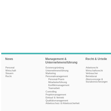
News
Management &
Recht & Urteile
Unternehmensführung
Personal
Existenzgründung
Arbeitsrecht
Wirtschaft
Unternehmensführung
Wirtschaftsrecht
Steuern
Marketing
Verbraucher
Recht
Personalmanagement
Betriebsrat
Personal-Praxis
Altersvorsorge &
Sozialversicherungen
Mitarbeiterführung
Konfliktmanagement
Teamarbeit
Controlling
Projektmanagement
Einkauf & Vertrieb
Qualitätsmanagement
Arbeitsschutz & Arbeitssicherheit