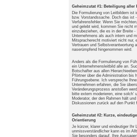
Geheimzutat #1: Beteiligung alle
Die Formulierung von Leitbildern is
bzw. Vorstandssache. Doch das ist - 
Verfahrensfehler. Wenn Sie möchten, 
und gelebt wird, kommen Sie nicht 
einzubeziehen, die es in der Breite 
Unternehmens als auch intern und mit
Mitspracherecht motiviert nicht nur,
Vertrauen und Selbstverantwortung als
naserümpfend hingenommen wird.
Anders als die Formulierung von Führ
ein Unternehmensleitbild alle an. Su
Botschafter aus allen Hierarchieeb
Pförtner über die Administration bis 
Führungsebene. Ich verspreche Ihnen
Unternehmen erfahren, die Sie überr
Veränderungsprozess anstoßen werde
bitte extern moderieren, eine solch’ 
Moderator, der den Rahmen hält und
Diskussionen zurück auf den Punkt f
Geheimzutat #2: Kurze, eindeutig
Orientierung
Je kürzer, klarer und eindeutiger Ihr L
unmissverständlicher kann es im Al
Sie besonders darauf, Ihre Aussagen