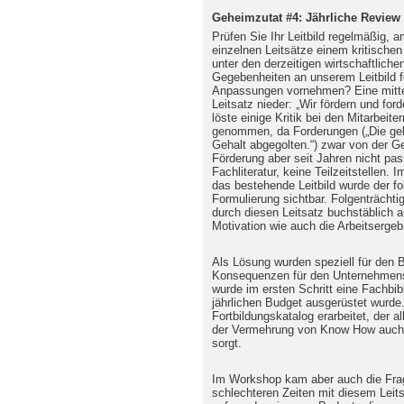
Geheimzutat #4: Jährliche Review
Prüfen Sie Ihr Leitbild regelmäßig, a
einzelnen Leitsätze einem kritische
unter den derzeitigen wirtschaftlich
Gegebenheiten an unserem Leitbild f
Anpassungen vornehmen? Eine mittel
Leitsatz nieder: „Wir fördern und for
löste einige Kritik bei den Mitarbeit
genommen, da Forderungen („Die gel
Gehalt abgegolten.“) zwar von der G
Förderung aber seit Jahren nicht pas
Fachliteratur, keine Teilzeitstellen
das bestehende Leitbild wurde der fol
Formulierung sichtbar. Folgenträchtig
durch diesen Leitsatz buchstäblich 
Motivation wie auch die Arbeitsergebn
Als Lösung wurden speziell für den 
Konsequenzen für den Unternehmensal
wurde im ersten Schritt eine Fachbibl
jährlichen Budget ausgerüstet wurde.
Fortbildungskatalog erarbeitet, der a
der Vermehrung von Know How auch
sorgt.
Im Workshop kam aber auch die Frage
schlechteren Zeiten mit diesem Leit