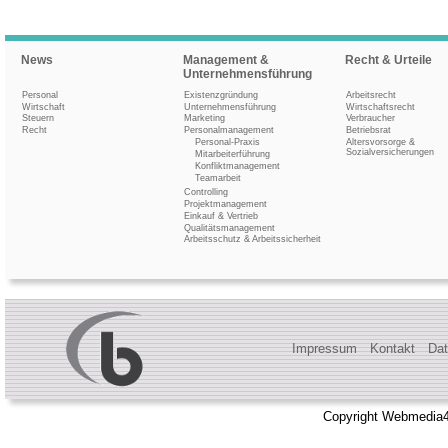
News
Management &
Recht & Urteile
Unternehmensführung
Personal
Existenzgründung
Arbeitsrecht
Wirtschaft
Unternehmensführung
Wirtschaftsrecht
Steuern
Marketing
Verbraucher
Recht
Personalmanagement
Betriebsrat
Personal-Praxis
Altersvorsorge &
Sozialversicherungen
Mitarbeiterführung
Konfliktmanagement
Teamarbeit
Controlling
Projektmanagement
Einkauf & Vertrieb
Qualitätsmanagement
Arbeitsschutz & Arbeitssicherheit
Impressum
Kontakt
Dat
Copyright Webmedia4