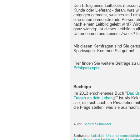
Den Erfolg eines Leitbildes messen wi
Kunde oder Lieferant - daran, was wi
entgegen gebracht, welches im Leitb
eine unternehmensfremde Person ohn
nach einem Leitbild gelebt wird? Wir
ganz wichtig: Ist dieses Leitbild in
Unternehmen und seinem Zweck? Ist
Mit diesen Kernfragen sind Sie gerüs
Sportwagen. Kommen Sie gut an!
Hier finden Sie weitere Beiträge zu 
Erfolgsrezepte
.
Buchtipp
Ihr 2013 erschienenes Buch "
Das Br
Fragen an dein Leben
" ist als Ko
alle, die sich auch im Privatleben m
die Frage stellen, was sie ausmacht 
Autor:
Beatrix Schmiedel
Stichworte:
Leitbilder
,
Unternehmensleitbilde
Formulierung von Leitbildern
,
Leitbildprozes