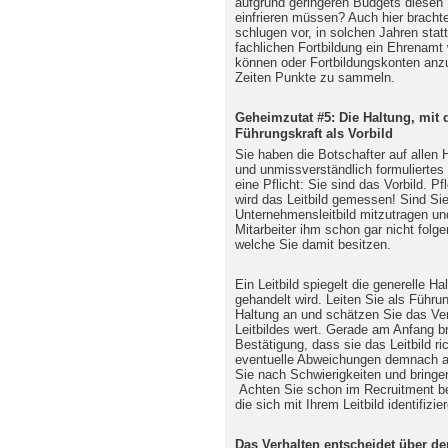
aufgrund geringeren Budgets diesen 
einfrieren müssen? Auch hier brachte
schlugen vor, in solchen Jahren stat
fachlichen Fortbildung ein Ehrenamt
können oder Fortbildungskonten anzu
Zeiten Punkte zu sammeln.
Geheimzutat #5: Die Haltung, mit 
Führungskraft als Vorbild
Sie haben die Botschafter auf allen 
und unmissverständlich formuliertes 
eine Pflicht: Sie sind das Vorbild. P
wird das Leitbild gemessen! Sind Sie
Unternehmensleitbild mitzutragen un
Mitarbeiter ihm schon gar nicht fol
welche Sie damit besitzen.
Ein Leitbild spiegelt die generelle H
gehandelt wird. Leiten Sie als Führun
Haltung an und schätzen Sie das Verh
Leitbildes wert. Gerade am Anfang br
Bestätigung, dass sie das Leitbild ri
eventuelle Abweichungen demnach au
Sie nach Schwierigkeiten und bringe
Achten Sie schon im Recruitment be
die sich mit Ihrem Leitbild identifizi
Das Verhalten entscheidet über de