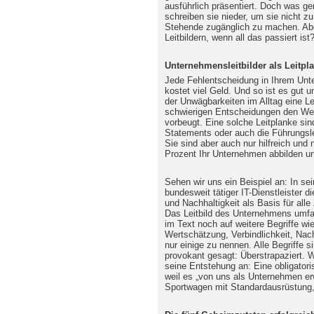
ausführlich präsentiert. Doch was ge
schreiben sie nieder, um sie nicht 
Stehende zugänglich zu machen. Abe
Leitbildern, wenn all das passiert ist
Unternehmensleitbilder als Leitpl
Jede Fehlentscheidung in Ihrem Un
kostet viel Geld. Und so ist es gut u
der Unwägbarkeiten im Alltag eine Le
schwierigen Entscheidungen den We
vorbeugt. Eine solche Leitplanke sin
Statements oder auch die Führungsleitl
Sie sind aber auch nur hilfreich und
Prozent Ihr Unternehmen abbilden 
Sehen wir uns ein Beispiel an: In se
bundesweit tätiger IT-Dienstleister 
und Nachhaltigkeit als Basis für all
Das Leitbild des Unternehmens umfas
im Text noch auf weitere Begriffe wie
Wertschätzung, Verbindlichkeit, Nac
nur einige zu nennen. Alle Begriffe si
provokant gesagt: Überstrapaziert. W
seine Entstehung an: Eine obligatori
weil es „von uns als Unternehmen erw
Sportwagen mit Standardausrüstung, 