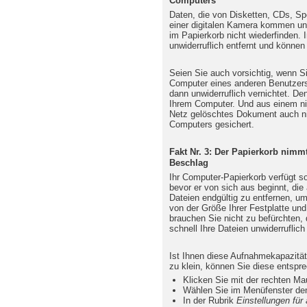
Computers
Daten, die von Disketten, CDs, S
einer digitalen Kamera kommen un
im Papierkorb nicht wiederfinden.
unwiderruflich entfernt und können
Seien Sie auch vorsichtig, wenn S
Computer eines anderen Benutzer
dann unwiderruflich vernichtet. De
Ihrem Computer. Und aus einem nic
Netz gelöschtes Dokument auch n
Computers gesichert.
Fakt Nr. 3: Der Papierkorb nimmt
Beschlag
Ihr Computer-Papierkorb verfügt s
bevor er von sich aus beginnt, di
Dateien endgültig zu entfernen, u
von der Größe Ihrer Festplatte und
brauchen Sie nicht zu befürchten,
schnell Ihre Dateien unwiderruflich 
Ist Ihnen diese Aufnahmekapazität
zu klein, können Sie diese entspr
Klicken Sie mit der rechten M
Wählen Sie im Menüfenster de
In der Rubrik
Einstellungen für