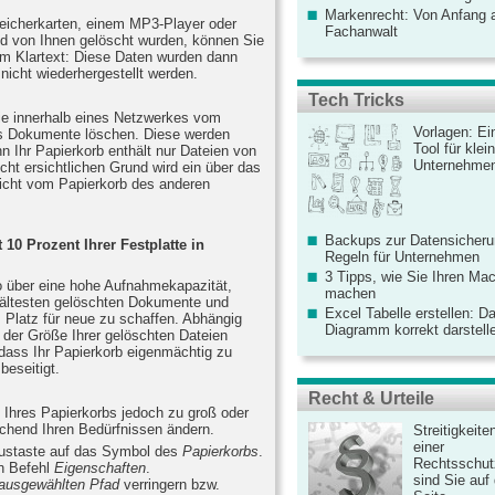
Markenrecht: Von Anfang an
peicherkarten, einem MP3-Player oder
Fachanwalt
d von Ihnen gelöscht wurden, können Sie
 Im Klartext: Diese Daten wurden dann
 nicht wiederhergestellt werden.
Tech Tricks
ie innerhalb eines Netzwerkes vom
Vorlagen: Ei
s Dokumente löschen. Diese werden
Tool für kle
nn Ihr Papierkorb enthält nur Dateien von
Unternehme
ht ersichtlichen Grund wird ein über das
icht vom Papierkorb des anderen
Backups zur Datensicherun
 10 Prozent Ihrer Festplatte in
Regeln für Unternehmen
3 Tipps, wie Sie Ihren Mac
o über eine hohe Aufnahmekapazität,
machen
e ältesten gelöschten Dokumente und
Excel Tabelle erstellen: D
m Platz für neue zu schaffen. Abhängig
Diagramm korrekt darstell
 der Größe Ihrer gelöschten Dateien
 dass Ihr Papierkorb eigenmächtig zu
beseitigt.
Recht & Urteile
 Ihres Papierkorbs jedoch zu groß oder
echend Ihren Bedürfnissen ändern.
Streitigkeite
einer
austaste auf das Symbol des
Papierkorbs
.
Rechtsschut
n Befehl
Eigenschaften
.
sind Sie auf
 ausgewählten Pfad
verringern bzw.