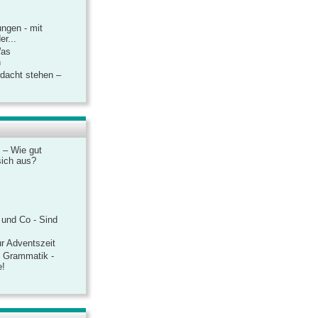
ngen - mit
r...
Was
n
rdacht stehen –
 – Wie gut
sich aus?
 und Co - Sind
r Adventszeit
e Grammatik -
e!