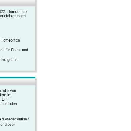
022: Homeoffice
rerleichterungen
 Homeoffice
ich für Fach- und
 So geht’s
lrolle von
lern im
: Ein
 Leitfaden
ld wieder online?
er dieser