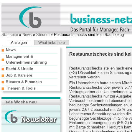
Startseite
»
News
»
Steuern
» Restaurantschecks sind kein Sachbezug
Anzeigen
What links here
News
Restaurantschecks sind ke
Management &
Unternehmensführung
Restaurantschecks stellen nach ein
Recht & Urteile
(FG) Düsseldorf keinen Sachbezug d
Job & Karriere
versteuert werden.
Steuern & Finanzen
Ein Unternehmen hatte seinen Mitarb
Restaurantschecks über jeweils 5,77 
Themen & Tools
Vertragspartner des Unternehmens wa
Restaurantschecks nur zur Ausgabe 
Verbrauch bestimmten Lebensmittel
jede Woche neu
begünstigte Sachzuwendungen an, ve
jeweils 2,67 € pauschal mit 25 % und 
Lohnsteueraußenprüfung wurden die R
begünstigte Sachbezüge im Sinne vo
Einkommensteuergesetzes (EStG) b
mit Bargeldcharakter. Hierdurch ka
Gegen diese Entscheidung zog das 