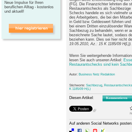
Neue Impulse für Ihren
(FG). Die Finanzrichter lehnten die s
beruflichen Alltag - kostenlos
Restaurantschecks als Sachbezüge i
und aktuell!
Schecks handele es sich vielmehr
des Arbeitgebers, die bei den Mita
in Geld bzw. Geldeswert führten und 
bei einem Dritten einzulösender War
Sachbezug zu behandeln, wenn er au
bezeichnete Sache lautet, sodass d
beziehen kann. Dies sei hier nicht der
19.05.2010, Az.: 15 K 1185/09 H(L)).
Wenn Sie weitergehende Informati
lesen Sie auch unseren Artikel:
Esse
Restaurantschecks sind kein Sachb
Autor:
Business Netz Redaktion
Stichworte:
Sachbezug
,
Restaurantscheck
K 1185/09 H(L)
Diesen Artikel:
Kommentieren
N
Auf anderen Social Networks posten