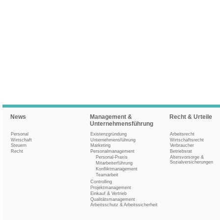
News
Management &
Recht & Urteile
Unternehmensführung
Personal
Existenzgründung
Arbeitsrecht
Wirtschaft
Unternehmensführung
Wirtschaftsrecht
Steuern
Marketing
Verbraucher
Recht
Personalmanagement
Betriebsrat
Personal-Praxis
Altersvorsorge &
Sozialversicherungen
Mitarbeiterführung
Konfliktmanagement
Teamarbeit
Controlling
Projektmanagement
Einkauf & Vertrieb
Qualitätsmanagement
Arbeitsschutz & Arbeitssicherheit