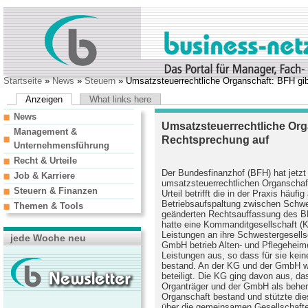
Startseite
»
News
»
Steuern
» Umsatzsteuerrechtliche Organschaft: BFH gib
Anzeigen
What links here
News
Umsatzsteuerrechtliche Org
Management &
Rechtsprechung auf
Unternehmensführung
Recht & Urteile
Der Bundesfinanzhof (BFH) hat jetzt
Job & Karriere
umsatzsteuerrechtlichen Organschaf
Steuern & Finanzen
Urteil betrifft die in der Praxis häufi
Betriebsaufspaltung zwischen Schwes
Themen & Tools
geänderten Rechtsauffassung des BF
hatte eine Kommanditgesellschaft (KG
Leistungen an ihre Schwestergesells
jede Woche neu
GmbH betrieb Alten- und Pflegeheime
Leistungen aus, so dass für sie ke
bestand. An der KG und der GmbH war
beteiligt. Die KG ging davon aus, da
Organträger und der GmbH als beher
Organschaft bestand und stützte die
über die gemeinsamen Gesellschafte