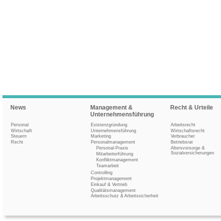
News
Management &
Recht & Urteile
Unternehmensführung
Personal
Existenzgründung
Arbeitsrecht
Wirtschaft
Unternehmensführung
Wirtschaftsrecht
Steuern
Marketing
Verbraucher
Recht
Personalmanagement
Betriebsrat
Personal-Praxis
Altersvorsorge &
Sozialversicherungen
Mitarbeiterführung
Konfliktmanagement
Teamarbeit
Controlling
Projektmanagement
Einkauf & Vertrieb
Qualitätsmanagement
Arbeitsschutz & Arbeitssicherheit