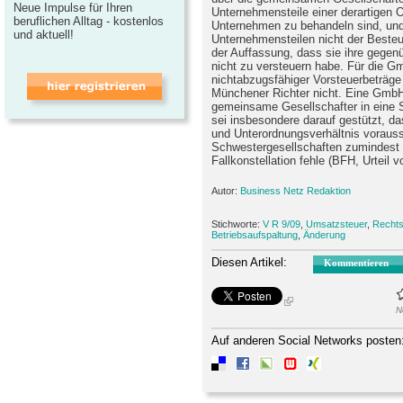
Neue Impulse für Ihren
Unternehmensteile einer derartigen O
beruflichen Alltag - kostenlos
Unternehmen zu behandeln sind, und
und aktuell!
Unternehmensteilen nicht der Besteu
der Auffassung, dass sie ihre gege
nicht zu versteuern habe. Für die 
nichtabzugsfähiger Vorsteuerbeträge
Münchener Richter nicht. Eine GmbH
gemeinsame Gesellschafter in eine S
sei insbesondere darauf gestützt, da
und Unterordnungsverhältnis voraus
Schwestergesellschaften zumindest f
Fallkonstellation fehle (BFH, Urteil 
Autor:
Business Netz Redaktion
Stichworte:
V R 9/09
,
Umsatzsteuer
,
Recht
Betriebsaufspaltung
,
Änderung
Diesen Artikel:
Kommentieren
N
Auf anderen Social Networks posten