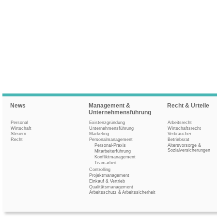
News
Management &
Recht & Urteile
Unternehmensführung
Personal
Existenzgründung
Arbeitsrecht
Wirtschaft
Unternehmensführung
Wirtschaftsrecht
Steuern
Marketing
Verbraucher
Recht
Personalmanagement
Betriebsrat
Personal-Praxis
Altersvorsorge &
Sozialversicherungen
Mitarbeiterführung
Konfliktmanagement
Teamarbeit
Controlling
Projektmanagement
Einkauf & Vertrieb
Qualitätsmanagement
Arbeitsschutz & Arbeitssicherheit