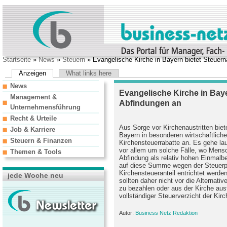
Startseite
»
News
»
Steuern
» Evangelische Kirche in Bayern bietet Steuer
Anzeigen
What links here
News
Evangelische Kirche in Baye
Management &
Abfindungen an
Unternehmensführung
Recht & Urteile
Aus Sorge vor Kirchenaustritten bie
Job & Karriere
Bayern in besonderen wirtschaftliche
Steuern & Finanzen
Kirchensteuerrabatte an. Es gehe la
vor allem um solche Fälle, wo Mensc
Themen & Tools
Abfindung als relativ hohen Einmalb
auf diese Summe wegen der Steuerpr
Kirchensteueranteil entrichtet werde
jede Woche neu
sollten daher nicht vor die Alternati
zu bezahlen oder aus der Kirche aus
vollständiger Steuerverzicht der Kir
Autor:
Business Netz Redaktion