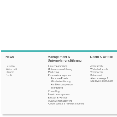
News
Management &
Recht & Urteile
Unternehmensführung
Personal
Existenzgründung
Arbeitsrecht
Wirtschaft
Unternehmensführung
Wirtschaftsrecht
Steuern
Marketing
Verbraucher
Recht
Personalmanagement
Betriebsrat
Personal-Praxis
Altersvorsorge &
Sozialversicherungen
Mitarbeiterführung
Konfliktmanagement
Teamarbeit
Controlling
Projektmanagement
Einkauf & Vertrieb
Qualitätsmanagement
Arbeitsschutz & Arbeitssicherheit