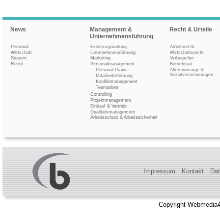
News
Management &
Recht & Urteile
Unternehmensführung
Personal
Existenzgründung
Arbeitsrecht
Wirtschaft
Unternehmensführung
Wirtschaftsrecht
Steuern
Marketing
Verbraucher
Recht
Personalmanagement
Betriebsrat
Personal-Praxis
Altersvorsorge &
Sozialversicherungen
Mitarbeiterführung
Konfliktmanagement
Teamarbeit
Controlling
Projektmanagement
Einkauf & Vertrieb
Qualitätsmanagement
Arbeitsschutz & Arbeitssicherheit
Impressum
Kontakt
Dat
Copyright Webmedia4