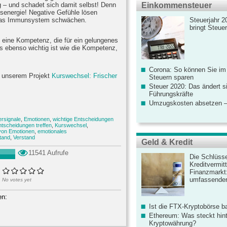
 – und schadet sich damit selbst! Denn
Einkommensteuer
senergie! Negative Gefühle lösen
 das Immunsystem schwächen.
Steuerjahr 2
bringt Steue
t“ eine Kompetenz, die für ein gelungenes
s ebenso wichtig ist wie die Kompetenz,
Corona: So können Sie im
zu unserem Projekt
Kurswechsel: Frischer
Steuern sparen
Steuer 2020: Das ändert s
Führungskräfte
Umzugskosten absetzen –
rsignale
,
Emotionen
,
wichtige Entscheidungen
ntscheidungen treffen
,
Kurswechsel
,
von Emotionen
,
emotionales
tand
,
Verstand
Geld & Kredit
11541 Aufrufe
Die Schlüsse
Kreditvermitt
Finanzmarkt
umfassender
No votes yet
en:
Ist die FTX-Kryptobörse ba
Ethereum: Was steckt hint
Kryptowährung?