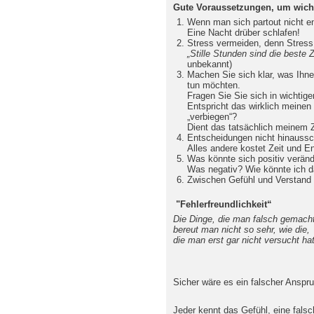
Gute Voraussetzungen, um wicht
Wenn man sich partout nicht e
Eine Nacht drüber schlafen!
Stress vermeiden, denn Stress 
„Stille Stunden sind die beste 
unbekannt)
Machen Sie sich klar, was Ihne
tun möchten.
Fragen Sie Sie sich in wichtig
Entspricht das wirklich meine
„verbiegen“?
Dient das tatsächlich meinem Z
Entscheidungen nicht hinaussch
Alles andere kostet Zeit und En
Was könnte sich positiv verän
Was negativ? Wie könnte ich 
Zwischen Gefühl und Verstand „
"Fehlerfreundlichkeit“
Die Dinge, die man falsch gemacht
bereut man nicht so sehr, wie die,
die man erst gar nicht versucht hat
(Autor: un
Sicher wäre es ein falscher Anspru
Jeder kennt das Gefühl, eine fals