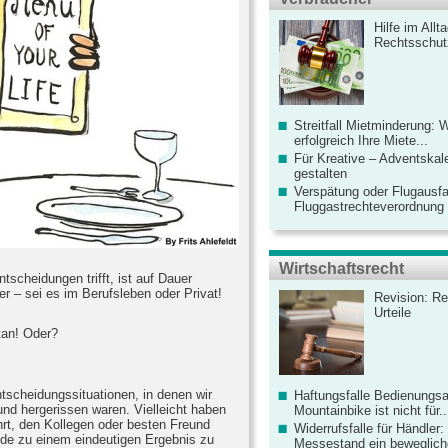
Hilfe im Allt
Rechtsschut
Streitfall Mietminderung: 
erfolgreich Ihre Miete...
Für Kreative – Adventskal
gestalten
Verspätung oder Flugausfa
Fluggastrechteverordnung ve
Wirtschaftsrecht
ntscheidungen trifft, ist auf Dauer
ner – sei es im Berufsleben oder Privat!
Revision: Re
Urteile
etan! Oder?
tscheidungssituationen, in denen wir
Haftungsfalle Bedienungsa
und hergerissen waren. Vielleicht haben
Mountainbike ist nicht für..
hrt, den Kollegen oder besten Freund
Widerrufsfalle für Händler: 
nde zu einem eindeutigen Ergebnis zu
Messestand ein bewegliche