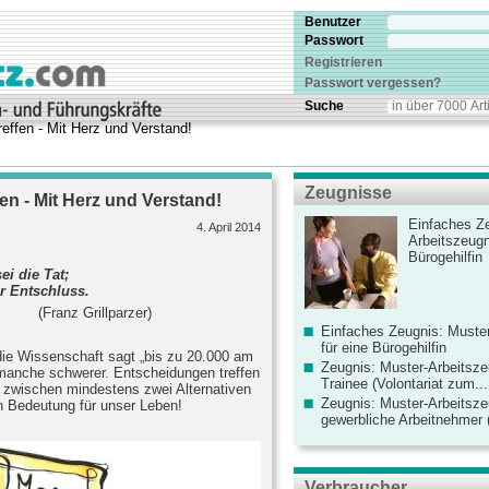
Benutzer
Passwort
Registrieren
Passwort vergessen?
Suche
effen - Mit Herz und Verstand!
Zeugnisse
en - Mit Herz und Verstand!
Einfaches Ze
4. April 2014
Arbeitszeugn
Bürogehilfin
ei die Tat;
er Entschluss.
lparzer)
Einfaches Zeugnis: Muster
für eine Bürogehilfin
 die Wissenschaft sagt „bis zu 20.000 am
Zeugnis: Muster-Arbeitsze
, manche schwerer. Entscheidungen treffen
Trainee (Volontariat zum...
 zwischen mindestens zwei Alternativen
Zeugnis: Muster-Arbeitsze
n Bedeutung für unser Leben!
gewerbliche Arbeitnehmer (
Verbraucher