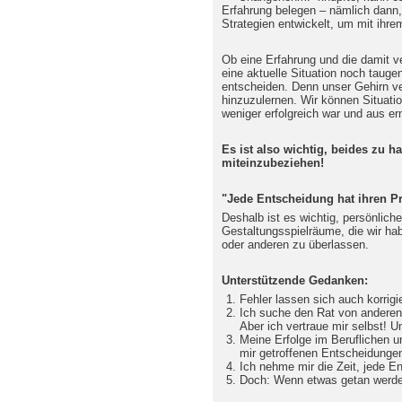
Erfahrung belegen – nämlich dann,
Strategien entwickelt, um mit ih
Ob eine Erfahrung und die damit 
eine aktuelle Situation noch tauge
entscheiden. Denn unser Gehirn ver
hinzuzulernen. Wir können Situati
weniger erfolgreich war und aus er
Es ist also wichtig, beides zu 
miteinzubeziehen!
"Jede Entscheidung hat ihren Pr
Deshalb ist es wichtig, persönlich
Gestaltungsspielräume, die wir hab
oder anderen zu überlassen.
Unterstützende Gedanken:
Fehler lassen sich auch korrigi
Ich suche den Rat von anderen
Aber ich vertraue mir selbst! 
Meine Erfolge im Beruflichen u
mir getroffenen Entscheidunge
Ich nehme mir die Zeit, jede E
Doch: Wenn etwas getan werde