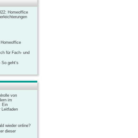
022: Homeoffice
rerleichterungen
 Homeoffice
ich für Fach- und
 So geht’s
lrolle von
lern im
: Ein
 Leitfaden
ld wieder online?
er dieser