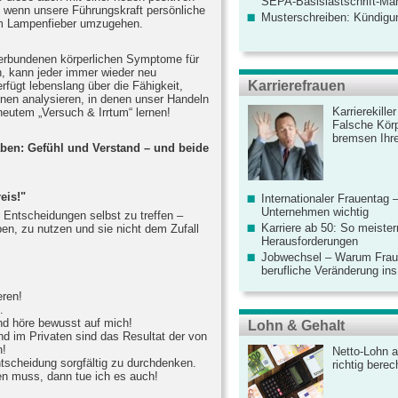
SEPA-Basislastschrift-Ma
 wenn unsere Führungskraft persönliche
Musterschreiben: Kündigu
rem Lampenfieber umzugehen.
verbundenen körperlichen Symptome für
n, kann jeder immer wieder neu
Karrierefrauen
fügt lebenslang über die Fähigkeit,
onen analysieren, in denen unser Handeln
Karrierekille
neutem „Versuch & Irrtum“ lernen!
Falsche Körp
bremsen Ihre
haben: Gefühl und Verstand – und beide
eis!"
Internationaler Frauentag 
Unternehmen wichtig
e Entscheidungen selbst zu treffen –
Karriere ab 50: So meister
en, zu nutzen und sie nicht dem Zufall
Herausforderungen
Jobwechsel – Warum Fraue
berufliche Veränderung ins
eren!
.
Und höre bewusst auf mich!
Lohn & Gehalt
nd im Privaten sind das Resultat der von
n!
Netto-Lohn a
ntscheidung sorgfältig zu durchdenken.
richtig bere
n muss, dann tue ich es auch!