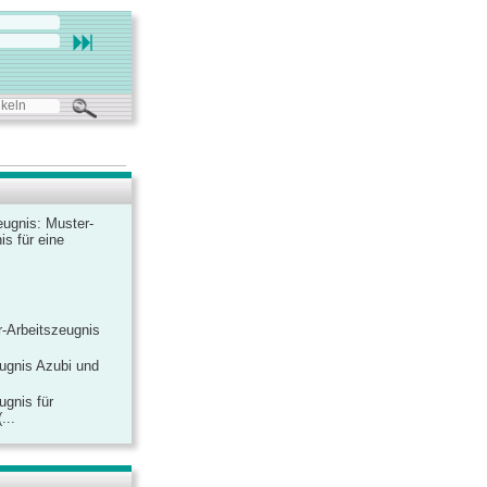
ugnis: Muster-
is für eine
-Arbeitszeugnis
ugnis Azubi und
ugnis für
...