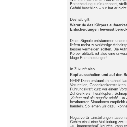
Entscheidung zurückerinnert, stellt
Gefühl beschlich – nur hat er nicht
Deshalb gilt:
Warnrufe des Körpers aufmerks
Entscheidungen bewusst berück
Diese Signale entstammen unserer
liefern meist zuverlässige Anhalts
besser vermeiden sollten. Die Auf
Körper abläuft, ist also eine unver
kluge Entscheidungen!
In Zukunft also
Kopf ausschalten und auf den B
NEIN! Denn erstaunlich schnell l
Vorurteilen, Gedankenkonstrukten 
Führungskraft kurz vor einem Vor
Zuhörerkreis: Herzklopfen, Schn
„
Schon mal als negativ erlebt – in
bestimmten Situationen empfiehlt
handeln. So lernen wir dazu, könn
Negative Ur-Einstellungen lassen 
Gehirn einst eine Verbindung zwis
–> Unangenehm!“ knüpfte, kann es 