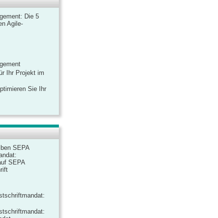
gement: Die 5
n Agile-
agement
r Ihr Projekt im
ptimieren Sie Ihr
iben SEPA
andat:
auf SEPA
ift
tschriftmandat:
tschriftmandat: