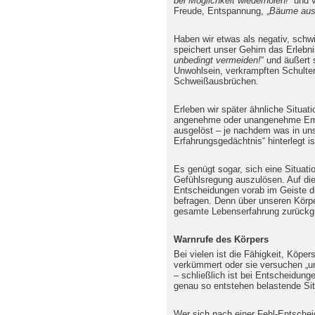
bei Möglichkeit wiederholen!“
und v
Freude, Entspannung, „
Bäume aus
Haben wir etwas als negativ, schwie
speichert unser Gehirn das Erlebni
unbedingt vermeiden!
“ und äußert
Unwohlsein, verkrampften Schultern
Schweißausbrüchen.
Erleben wir später ähnliche Situat
angenehme oder unangenehme Emp
ausgelöst – je nachdem was in un
Erfahrungsgedächtnis“ hinterlegt is
Es genügt sogar, sich eine Situati
Gefühlsregung auszulösen. Auf di
Entscheidungen vorab im Geiste d
befragen. Denn über unseren Körpe
gesamte Lebenserfahrung zurückgr
Warnrufe des Körpers
Bei vielen ist die Fähigkeit, Köp
verkümmert oder sie versuchen „un
– schließlich ist bei Entscheidung
genau so entstehen belastende Sit
Wer sich nach einer Fehl-Entschei