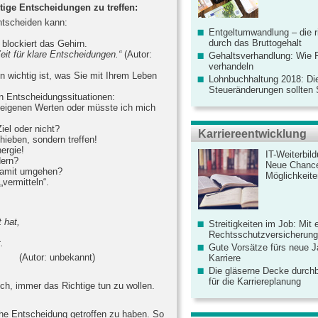
ige Entscheidungen zu treffen:
ntscheiden kann:
Entgeltumwandlung – die r
durch das Bruttogehalt
blockiert das Gehirn.
Zeit für klare Entscheidungen.“
(Autor:
Gehaltsverhandlung: Wie F
verhandeln
n wichtig ist, was Sie mit Ihrem Leben
Lohnbuchhaltung 2018: Di
Steueränderungen sollten
en Entscheidungssituationen:
n eigenen Werten oder müsste ich mich
iel oder nicht?
Karriereentwicklung
ieben, sondern treffen!
ergie!
IT-Weiterbil
dern?
Neue Chanc
damit umgehen?
Möglichkeiten
vermitteln“.
 hat,
Streitigkeiten im Job: Mit 
Rechtsschutzversicherung 
.
Gute Vorsätze fürs neue Ja
bekannt)
Karriere
Die gläserne Decke durchb
für die Karriereplanung
ch, immer das Richtige tun zu wollen.
che Entscheidung getroffen zu haben. So