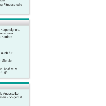
ndat
ng Fitnessstudio
r Körpersignale:
ersignale
 Karriere
– auch für
n Sie die
n jetzt eine
 Auge...
ls Angestellter
chnen - So gehts!