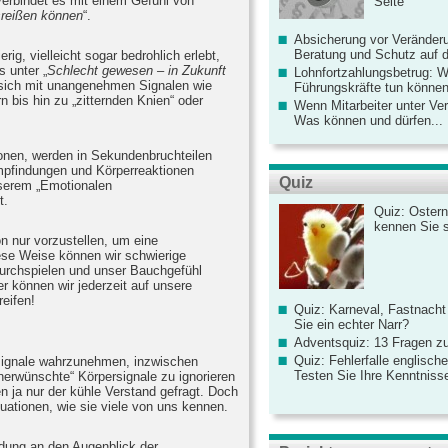
erbindet es mit einem Gefühl von
Seite
reißen können
“.
Absicherung vor Veränderu
Beratung und Schutz auf de
rig, vielleicht sogar bedrohlich erlebt,
s unter „
Schlecht gewesen – in Zukunft
Lohnfortzahlungsbetrug: 
 sich mit unangenehmen Signalen wie
Führungskräfte tun könne
 bis hin zu „zitternden Knien“ oder
Wenn Mitarbeiter unter Ve
Was können und dürfen...
ionen, werden in Sekundenbruchteilen
findungen und Körperreaktionen
Quiz
serem „Emotionalen
t.
Quiz: Ostern
kennen Sie 
on nur vorzustellen, um eine
ese Weise können wir schwierige
urchspielen und unser Bauchgefühl
r können wir jederzeit auf unsere
eifen!
Quiz: Karneval, Fastnacht
Sie ein echter Narr?
Adventsquiz: 13 Fragen zu
Quiz: Fehlerfalle englisch
ersignale wahrzunehmen, inzwischen
Testen Sie Ihre Kenntniss
erwünschte“ Körpersignale zu ignorieren
en ja nur der kühle Verstand gefragt. Doch
uationen, wie sie viele von uns kennen.
dung an den Augenblick der