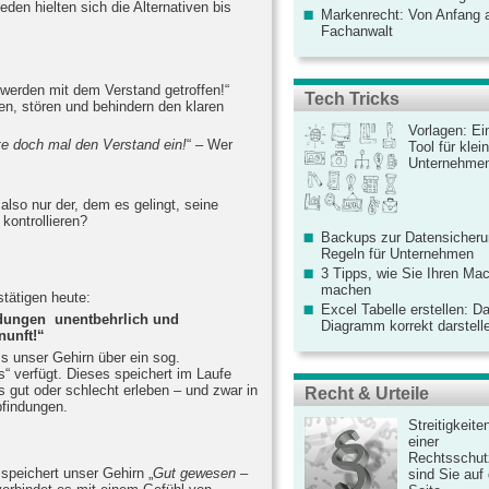
den hielten sich die Alternativen bis
Markenrecht: Von Anfang an
Fachanwalt
werden mit dem Verstand getroffen!“
Tech Tricks
en, stören und behindern den klaren
Vorlagen: Ei
lte doch mal den Verstand ein!
“ – Wer
Tool für kle
Unternehme
lso nur der, dem es gelingt, seine
kontrollieren?
Backups zur Datensicherun
Regeln für Unternehmen
3 Tipps, wie Sie Ihren Mac
machen
tätigen heute:
Excel Tabelle erstellen: D
idungen unentbehrlich und
Diagramm korrekt darstell
nunft!“
s unser Gehirn über ein sog.
“ verfügt. Dieses speichert im Laufe
s gut oder schlecht erleben – und zwar in
Recht & Urteile
findungen.
Streitigkeite
einer
Rechtsschut
 speichert unser Gehirn „
Gut gewesen –
sind Sie auf