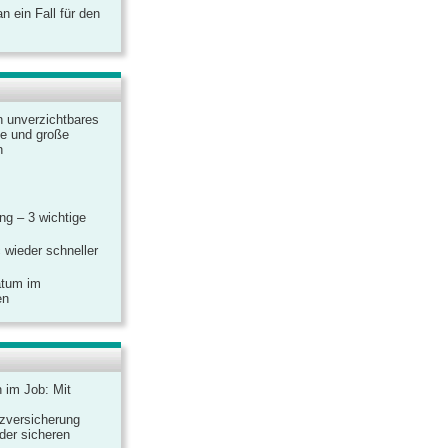
 ein Fall für den
n unverzichtbares
ine und große
n
g – 3 wichtige
 wieder schneller
atum im
en
n im Job: Mit
zversicherung
 der sicheren