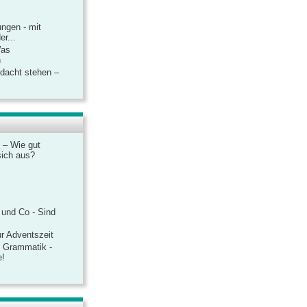
ngen - mit
r...
Was
n
rdacht stehen –
 – Wie gut
sich aus?
 und Co - Sind
r Adventszeit
e Grammatik -
e!