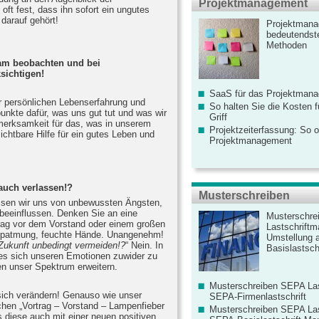
Projektmanagement
 oft fest, dass ihn sofort ein ungutes
 darauf gehört!
Projektmana
bedeutendste
Methoden
am beobachten und bei
sichtigen!
SaaS für das Projektman
 persönlichen Lebenserfahrung und
So halten Sie die Kosten fü
punkte dafür, was uns gut tut und was wir
Griff
merksamkeit für das, was in unserem
Projektzeiterfassung: So o
zichtbare Hilfe für ein gutes Leben und
Projektmanagement
auch verlassen!?
Musterschreiben
assen wir uns von unbewussten Ängsten,
beeinflussen. Denken Sie an eine
Musterschre
trag vor dem Vorstand oder einem großen
Lastschriftm
appatmung, feuchte Hände. Unangenehm!
Umstellung 
 Zukunft unbedingt vermeiden!?
“ Nein. In
Basislastschr
 es sich unseren Emotionen zuwider zu
en unser Spektrum erweitern.
Musterschreiben SEPA Las
sich verändern! Genauso wie unser
SEPA-Firmenlastschrift
chen „Vortrag – Vorstand – Lampenfieber
Musterschreiben SEPA Las
diese auch mit einer neuen positiven