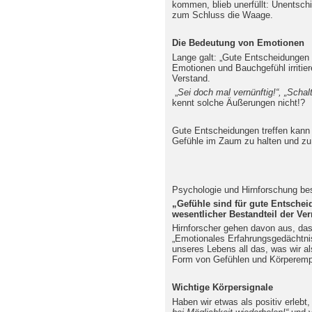
kommen, blieb unerfüllt: Unentschie
zum Schluss die Waage.
Die Bedeutung von Emotionen
Lange galt: „Gute Entscheidungen 
Emotionen und Bauchgefühl irritier
Verstand.
„
Sei doch mal vernünftig!“, „Scha
kennt solche Äußerungen nicht!?
Gute Entscheidungen treffen kann a
Gefühle im Zaum zu halten und zu 
Psychologie und Hirnforschung bes
„Gefühle sind für gute Entsche
wesentlicher Bestandteil der Ver
Hirnforscher gehen davon aus, das
„Emotionales Erfahrungsgedächtnis
unseres Lebens all das, was wir al
Form von Gefühlen und Körperemp
Wichtige Körpersignale
Haben wir etwas als positiv erlebt,