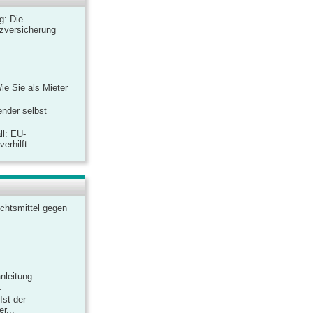
ag: Die
zversicherung
Wie Sie als Mieter
ender selbst
ll: EU-
rhilft...
chtsmittel gegen
nleitung:
.
Ist der
r...