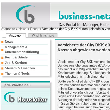
Startseite
»
News
»
Recht
» Versicherte der City BKK dürfen keinesfalls v
Anzeigen
What links here
News
Versicherte der City BKK dü
Management &
Kassen abgewiesen werden
Unternehmensführung
Recht & Urteile
Versicherte der City BKK verlieren lau
Job & Karriere
Bundesversicherungsamtes (BVA) dur
Steuern & Finanzen
das Recht auf Mitgliedschaft im Sys
Krankenversicherung. Sie können ei
Themen & Tools
Mitgliedschaft nicht ablehnen darf.
Sollte ein Mitglied der City BKK von
jede Woche neu
unzureichenden Informationen oder i
seines Kassenwahlrechtes abgewiese
Mitglied unverzüglich beim Vorstan
liegen erste Beschwerden von Mitglie
Aussagen der folgenden Art eingesch
müssen Sie sich aber ganz hinten an
Leistungen bei uns auch bekommen, 