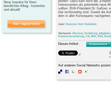
prüfen!“ Dazu kam noch die „Empfeh
Neue Impulse für Ihren
Interessenten als potentielle neue M
beruflichen Alltag - kostenlos
sollten. BVA-Präsident Dr. Gaßner, e
und aktuell!
klar rechtswidrig sind. Soweit die A
dem in aller Konsequenz nachgehen
Autor:
Business Netz Redaktion
Stichworte:
Wechsel
,
Schließung
,
Mitgliedsc
Krankenversicherung
,
City BKK
,
BVA
,
Bund
Diesen Artikel:
Kommentieren
N
Auf anderen Social Networks posten