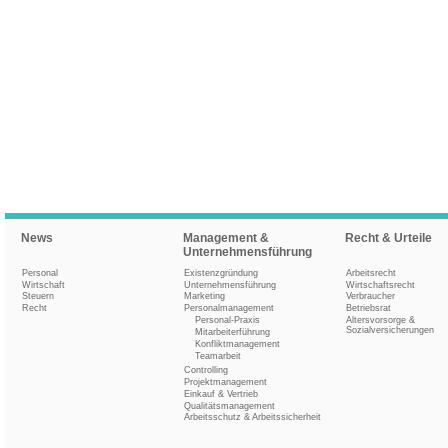
News
Management &
Recht & Urteile
Unternehmensführung
Personal
Existenzgründung
Arbeitsrecht
Wirtschaft
Unternehmensführung
Wirtschaftsrecht
Steuern
Marketing
Verbraucher
Recht
Personalmanagement
Betriebsrat
Personal-Praxis
Altersvorsorge &
Sozialversicherungen
Mitarbeiterführung
Konfliktmanagement
Teamarbeit
Controlling
Projektmanagement
Einkauf & Vertrieb
Qualitätsmanagement
Arbeitsschutz & Arbeitssicherheit