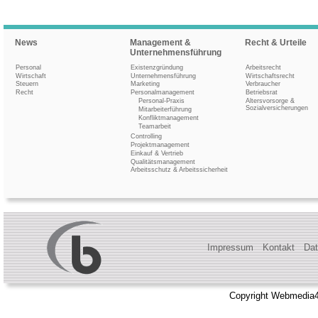
News
Management &
Recht & Urteile
Unternehmensführung
Personal
Existenzgründung
Arbeitsrecht
Wirtschaft
Unternehmensführung
Wirtschaftsrecht
Steuern
Marketing
Verbraucher
Recht
Personalmanagement
Betriebsrat
Personal-Praxis
Altersvorsorge &
Sozialversicherungen
Mitarbeiterführung
Konfliktmanagement
Teamarbeit
Controlling
Projektmanagement
Einkauf & Vertrieb
Qualitätsmanagement
Arbeitsschutz & Arbeitssicherheit
Impressum
Kontakt
Dat
Copyright Webmedia4