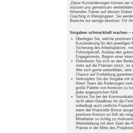
„Diese Kursänderungen können wir nu
müssen uns gemeinsam weiterbilden.
führenden Trainer auf diesem Gebiet
Coaching in Kleingruppen. Sie werden
Branche nur wenige besitzen. Für Ihr
Vorgaben schmackhaft machen – so
Überlegen Sie, welche positiven
Kursänderung für den jeweiligen 
Sicherung des Arbeitsplatzes, me
Führungskraft, Ausbau des guten
Engagements, Beginn einer intern
Orientieren Sie sich an den Bedür
stets auf die Prämien stürzt, ist a
Wer sich gerne weiterbildet, wird
Chance auf Fortbildung garantiere
Verknüpfen Sie die Vorgabe mit d
Ihrem Team die Änderungen verka
große Palette von Anreizen zu ko
jeder angesprochen fühlt.
Setzen Sie bei der Kommunikati
nicht allein Deadlines für die Fer
unbedingt auch zeitliche Fixpunk
wann der finanzielle Bonus ausgez
positiven Anreize so früh als mög
Mitarbeiter so richtig zu motivier
Weiterbildung mit dem Start der 
Prämie in der Mitte des Projektes