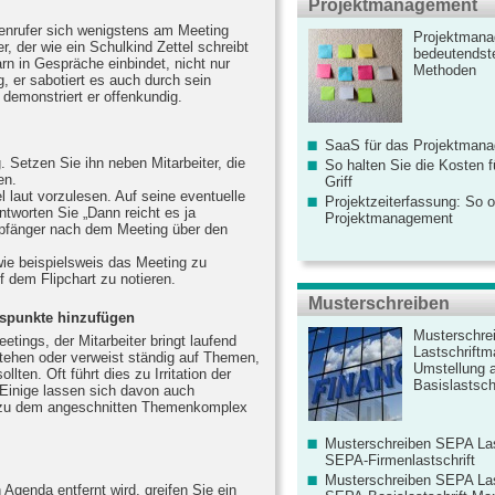
Projektmanagement
nrufer sich wenigstens am Meeting
Projektmana
er, der wie ein Schulkind Zettel schreibt
bedeutendste
rn in Gespräche einbindet, nicht nur
Methoden
, er sabotiert es auch durch sein
demonstriert er offenkundig.
SaaS für das Projektman
. Setzen Sie ihn neben Mitarbeiter, die
So halten Sie die Kosten fü
en.
Griff
el laut vorzulesen. Auf seine eventuelle
Projektzeiterfassung: So o
antworten Sie „Dann reicht es ja
Projektmanagement
fänger nach dem Meeting über den
wie beispielsweis das Meeting zu
uf dem Flipchart zu notieren.
Musterschreiben
spunkte hinzufügen
Musterschre
tings, der Mitarbeiter bringt laufend
Lastschriftm
stehen oder verweist ständig auf Themen,
Umstellung 
lten. Oft führt dies zu Irritation der
Basislastschr
Einige lassen sich davon auch
 zu dem angeschnitten Themenkomplex
Musterschreiben SEPA Las
SEPA-Firmenlastschrift
Musterschreiben SEPA Las
 Agenda entfernt wird, greifen Sie ein