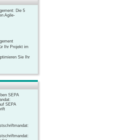
gement: Die 5
n Agile-
agement
r Ihr Projekt im
ptimieren Sie Ihr
iben SEPA
andat:
auf SEPA
ift
tschriftmandat:
tschriftmandat: