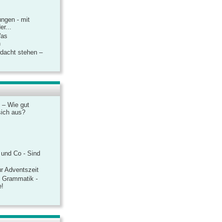
ngen - mit
r...
Was
n
rdacht stehen –
 – Wie gut
sich aus?
 und Co - Sind
r Adventszeit
e Grammatik -
e!