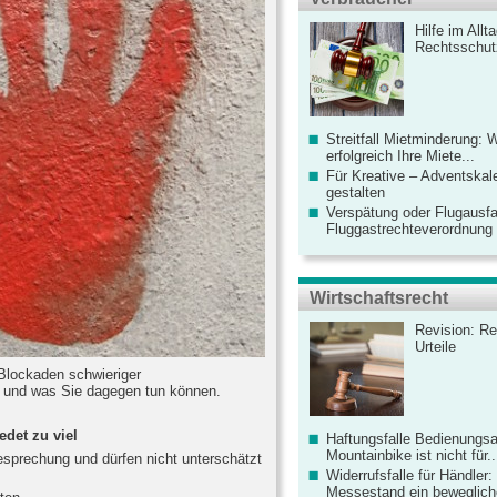
Hilfe im Allt
Rechtsschut
Streitfall Mietminderung: 
erfolgreich Ihre Miete...
Für Kreative – Adventskal
gestalten
Verspätung oder Flugausfa
Fluggastrechteverordnung ve
Wirtschaftsrecht
Revision: Re
Urteile
 Blockaden schwieriger
 und was Sie dagegen tun können.
edet zu viel
Haftungsfalle Bedienungsa
Mountainbike ist nicht für..
Besprechung und dürfen nicht unterschätzt
Widerrufsfalle für Händler: 
Messestand ein bewegliche