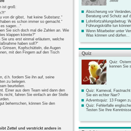
Seite
ufe
 ist groß:
Absicherung vor Veränderu
h?!“
Beratung und Schutz auf de
u von dir gibst, hat keine Substanz.“
Lohnfortzahlungsbetrug: 
ir haben es schon immer so gemacht.“
Führungskräfte tun könne
e es sagen…“
en Sie sich doch mal die Zahlen an. Wie
Wenn Mitarbeiter unter Ve
ies klappen könnte?“
Was können und dürfen...
 Sie uns erst einmal erläutern, welche
Maßnahme haben soll?“
es Grinsen, Kopfschütteln, die Augen
nen, mit den Fingern auf den Tisch
Quiz
Quiz: Ostern
kennen Sie 
, d.h. fordern Sie ihn auf, seine
ten zu belegen.
eam beurteilen.
nt. Einer aus dem Team wird dann den
Quiz: Karneval, Fastnacht
 nicht, fahren Sie einfach an der Stelle
Sie ein echter Narr?
urden.
Adventsquiz: 13 Fragen zu
gut beherrschen, können Sie den
Quiz: Fehlerfalle englisch
Testen Sie Ihre Kenntniss
ibt Zettel und verstrickt andere in