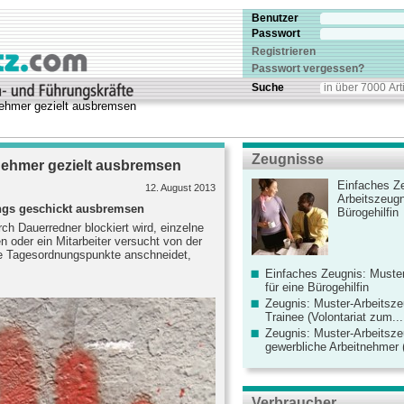
Benutzer
Passwort
Registrieren
Passwort vergessen?
Suche
nehmer gezielt ausbremsen
Zeugnisse
nehmer gezielt ausbremsen
Einfaches Ze
12. August 2013
Arbeitszeugn
ngs geschickt ausbremsen
Bürogehilfin
ch Dauerredner blockiert wird, einzelne
n oder ein Mitarbeiter versucht von der
e Tagesordnungspunkte anschneidet,
Einfaches Zeugnis: Muster
für eine Bürogehilfin
Zeugnis: Muster-Arbeitsze
Trainee (Volontariat zum...
Zeugnis: Muster-Arbeitsze
gewerbliche Arbeitnehmer (
Verbraucher