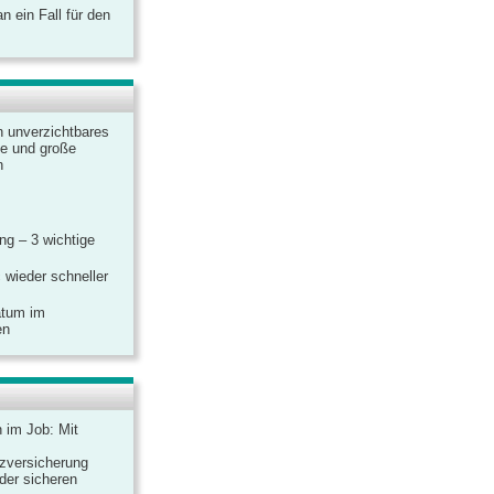
 ein Fall für den
n unverzichtbares
ine und große
n
g – 3 wichtige
 wieder schneller
atum im
en
n im Job: Mit
zversicherung
 der sicheren