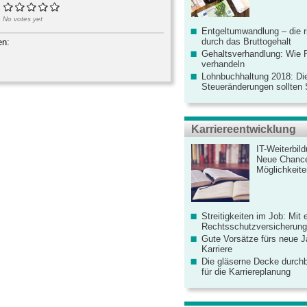
No votes yet
Entgeltumwandlung – die r
durch das Bruttogehalt
en:
Gehaltsverhandlung: Wie F
verhandeln
Lohnbuchhaltung 2018: Di
Steueränderungen sollten
Karriereentwicklung
IT-Weiterbil
Neue Chanc
Möglichkeiten
Streitigkeiten im Job: Mit 
Rechtsschutzversicherung 
Gute Vorsätze fürs neue Ja
Karriere
Die gläserne Decke durchb
für die Karriereplanung