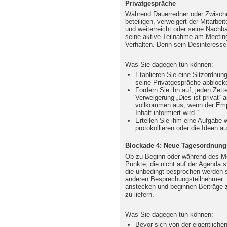
Privatgespräche
Während Dauerredner oder Zwische
beteiligen, verweigert der Mitarbeit
und weiterreicht oder seine Nachba
seine aktive Teilnahme am Meeting
Verhalten. Denn sein Desinteresse 
Was Sie dagegen tun können:
Etablieren Sie eine Sitzordnung
seine Privatgespräche abblock
Fordern Sie ihn auf, jeden Zett
Verweigerung „Dies ist privat“ 
vollkommen aus, wenn der Emp
Inhalt informiert wird.“
Erteilen Sie ihm eine Aufgabe 
protokollieren oder die Ideen a
Blockade 4: Neue Tagesordnung
Ob zu Beginn oder während des Mee
Punkte, die nicht auf der Agenda 
die unbedingt besprochen werden sol
anderen Besprechungsteilnehmer. 
anstecken und beginnen Beiträge
zu liefern.
Was Sie dagegen tun können:
Bevor sich von der eigentlichen