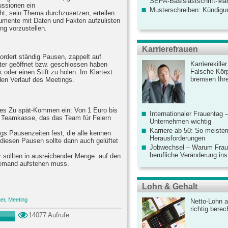
SEPA-Basislastschrift-Ma
ussionen ein
Musterschreiben: Kündigu
ht, sein Thema durchzusetzen, erteilen
gumente mit Daten und Fakten aufzulisten
ng vorzustellen.
Karrierefrauen
fordert ständig Pausen, zappelt auf
Karrierekille
ter geöffnet bzw. geschlossen haben
Falsche Körp
 oder einen Stift zu holen. Im Klartext:
bremsen Ihre
den Verlauf des Meetings.
edes Zu spät-Kommen ein: Von 1 Euro bis
Internationaler Frauentag 
 Teamkasse, das das Team für Feiern
Unternehmen wichtig
Karriere ab 50: So meister
gs Pausenzeiten fest, die alle kennen
Herausforderungen
In diesen Pausen sollte dann auch gelüftet
Jobwechsel – Warum Fraue
berufliche Veränderung ins
r sollten in ausreichender Menge auf den
niemand aufstehen muss.
Lohn & Gehalt
er
,
Meeting
Netto-Lohn a
richtig bere
14077 Aufrufe