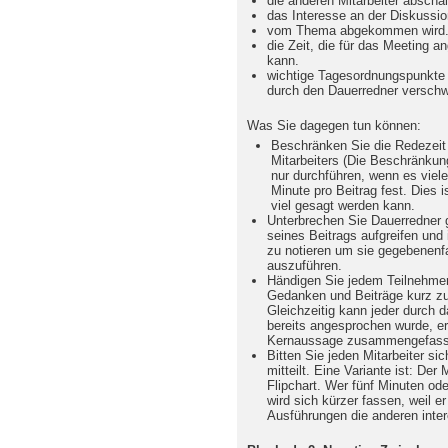
die anderen Mitarbeiter abschal
das Interesse an der Diskussio
vom Thema abgekommen wird
die Zeit, die für das Meeting a
kann.
wichtige Tagesordnungspunkte u
durch den Dauerredner versch
Was Sie dagegen tun können:
Beschränken Sie die Redezeit 
Mitarbeiters (Die Beschränkung
nur durchführen, wenn es viele
Minute pro Beitrag fest. Dies i
viel gesagt werden kann.
Unterbrechen Sie Dauerredner g
seines Beitrags aufgreifen und
zu notieren um sie gegebenenfal
auszuführen.
Händigen Sie jedem Teilnehmer 
Gedanken und Beiträge kurz zu 
Gleichzeitig kann jeder durch d
bereits angesprochen wurde, er w
Kernaussage zusammengefasst
Bitten Sie jeden Mitarbeiter si
mitteilt. Eine Variante ist: Der 
Flipchart. Wer fünf Minuten ode
wird sich kürzer fassen, weil e
Ausführungen die anderen inter