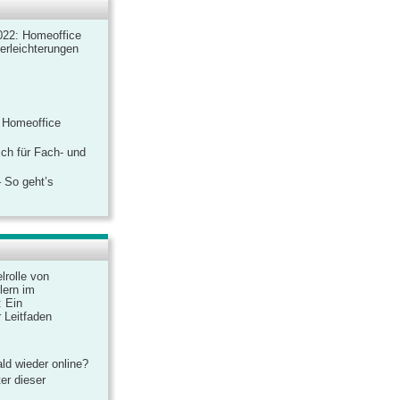
022: Homeoffice
rerleichterungen
 Homeoffice
ich für Fach- und
 So geht’s
lrolle von
lern im
: Ein
 Leitfaden
ld wieder online?
er dieser