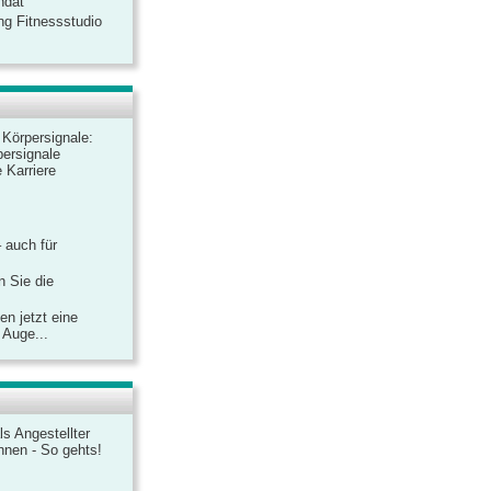
ndat
ng Fitnessstudio
r Körpersignale:
ersignale
 Karriere
– auch für
n Sie die
n jetzt eine
 Auge...
ls Angestellter
chnen - So gehts!