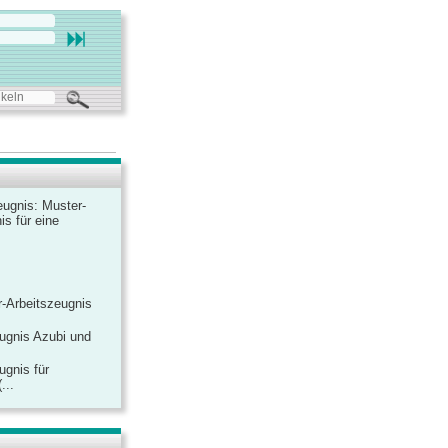
ugnis: Muster-
is für eine
-Arbeitszeugnis
ugnis Azubi und
ugnis für
...