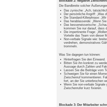
Blockade 2: Negative Zwischenr
Die Bandbreite solcher Äußerungen
Das zynische: „Ach, tatsächlic
Der persönliche Angriff: „Was d
Die Standard-Killerphrase: „W
Das herablassende: „Wenn Si
Das besserwisserische: „Schau
kommen Sie nur darauf, dass d
Die impertinente Frage: „Wollen
Vorteile das Team von dieser 
Non-verbale Signale wie: breit
verdrehen, demonstratives Gäh
trommeln.
Was Sie dagegen tun können:
Hinterfragen Sie den Einwand.
Bitten Sie ihn konkret zu werden
Aussage durch Zahlen und Fak
Lassen Sie die Beiträge vom T
Schweigen Sie für einen Mome
Zwischenruf kommentieren. Falls
fort, an der Sie unterbrochen w
Wenn Sie non-verbale Signale 
Zwischenrufer kurz fixieren.
Blockade 3: Der Mitarbeiter schre