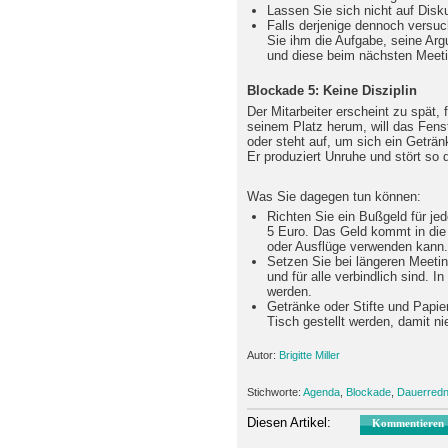
Lassen Sie sich nicht auf Disk
Falls derjenige dennoch versuc
Sie ihm die Aufgabe, seine Ar
und diese beim nächsten Meeti
Blockade 5: Keine Disziplin
Der Mitarbeiter erscheint zu spät, 
seinem Platz herum, will das Fens
oder steht auf, um sich ein Getränk
Er produziert Unruhe und stört so 
Was Sie dagegen tun können:
Richten Sie ein Bußgeld für j
5 Euro. Das Geld kommt in die
oder Ausflüge verwenden kann.
Setzen Sie bei längeren Meetin
und für alle verbindlich sind. 
werden.
Getränke oder Stifte und Papie
Tisch gestellt werden, damit 
Autor:
Brigitte Miller
Stichworte:
Agenda
,
Blockade
,
Dauerredn
Diesen Artikel:
Kommentieren