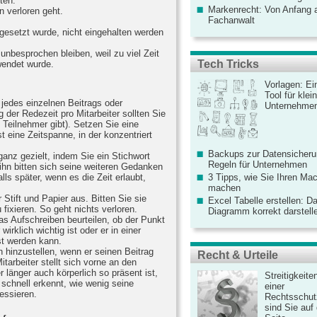
ten.
Markenrecht: Von Anfang an
n verloren geht.
Fachanwalt
.
ngesetzt wurde, nicht eingehalten werden
nbesprochen bleiben, weil zu viel Zeit
Tech Tricks
wendet wurde.
Vorlagen: Ei
Tool für kle
jedes einzelnen Beitrags oder
Unternehme
 der Redezeit pro Mitarbeiter sollten Sie
 Teilnehmer gibt). Setzen Sie eine
st eine Zeitspanne, in der konzentriert
Backups zur Datensicherun
anz gezielt, indem Sie ein Stichwort
Regeln für Unternehmen
 ihn bitten sich seine weiteren Gedanken
ls später, wenn es die Zeit erlaubt,
3 Tipps, wie Sie Ihren Mac
machen
Stift und Papier aus. Bitten Sie sie
Excel Tabelle erstellen: D
fixieren. So geht nichts verloren.
Diagramm korrekt darstell
as Aufschreiben beurteilen, ob der Punkt
irklich wichtig ist oder er in einer
 werden kann.
ch hinzustellen, wenn er seinen Beitrag
Recht & Urteile
Mitarbeiter stellt sich vorne an den
r länger auch körperlich so präsent ist,
Streitigkeite
r schnell erkennt, wie wenig seine
einer
essieren.
Rechtsschut
sind Sie auf