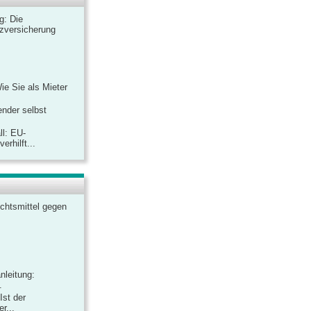
ag: Die
zversicherung
Wie Sie als Mieter
ender selbst
ll: EU-
rhilft...
chtsmittel gegen
nleitung:
.
Ist der
r...