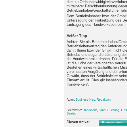
dies zu Ordnungswidrigkeitsverfahre
mittelbarer Falschbeurkundung gege
Betriebsinhaber/Geschäftsführer füh
Dem Betriebsinhaber bzw. der GmbH 
Untersagung der Fortsetzung des Be
Eintragung des Handwerksbetriebs in
Heißer Tipp
Achten Sie als Betriebsinhaber/Gesc
Betriebsleitervertrag den Anforderu
damit Ihnen bzw. der GmbH nicht di
Betriebs und sogar die Löschung der
die Handwerksrolle drohen. Für die E
ist die Höhe der vereinbarten Vergüt
Bestehen eines wirtschaftlichen Mis
vereinbarten Vergütung und der erford
Gewähr, dass der Betriebsleiter sein
Einsatz erfüllt. Dies gilt insbesond
Handwerken“.
Autor:
Business Netz Redaktion
Stichworte:
Handwerk
,
GmbH
,
Leitung
,
Ges
Betrieb
Diesen Artikel:
Kommentieren