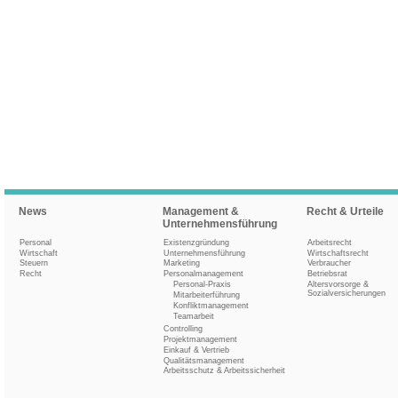
News
Management &
Recht & Urteile
Unternehmensführung
Personal
Existenzgründung
Arbeitsrecht
Wirtschaft
Unternehmensführung
Wirtschaftsrecht
Steuern
Marketing
Verbraucher
Recht
Personalmanagement
Betriebsrat
Personal-Praxis
Altersvorsorge &
Sozialversicherungen
Mitarbeiterführung
Konfliktmanagement
Teamarbeit
Controlling
Projektmanagement
Einkauf & Vertrieb
Qualitätsmanagement
Arbeitsschutz & Arbeitssicherheit