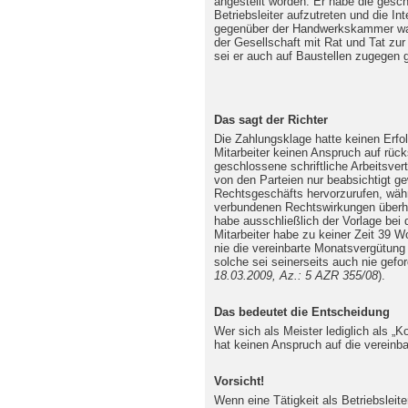
angestellt worden. Er habe die gesch
Betriebsleiter aufzutreten und die I
gegenüber der Handwerkskammer wa
der Gesellschaft mit Rat und Tat zur
sei er auch auf Baustellen zugegen
Das sagt der Richter
Die Zahlungsklage hatte keinen Erfo
Mitarbeiter keinen Anspruch auf rück
geschlossene schriftliche Arbeitsvert
von den Parteien nur beabsichtigt g
Rechtsgeschäfts hervorzurufen, währ
verbundenen Rechtswirkungen überhau
habe ausschließlich der Vorlage be
Mitarbeiter habe zu keiner Zeit 39 
nie die vereinbarte Monatsvergütung 
solche sei seinerseits auch nie gefor
18.03.2009, Az.: 5 AZR 355/08
).
Das bedeutet die Entscheidung
Wer sich als Meister lediglich als „K
hat keinen Anspruch auf die vereinba
Vorsicht!
Wenn eine Tätigkeit als Betriebsleit