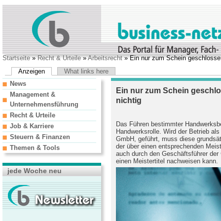
Startseite
»
Recht & Urteile
»
Arbeitsrecht
» Ein nur zum Schein geschlossene
Anzeigen
What links here
News
Ein nur zum Schein geschlos
Management &
nichtig
Unternehmensführung
Recht & Urteile
Das Führen bestimmter Handwerksbetr
Job & Karriere
Handwerksrolle. Wird der Betrieb als 
Steuern & Finanzen
GmbH, geführt, muss diese grundsätz
der über einen entsprechenden Meiste
Themen & Tools
auch durch den Geschäftsführer de
einen Meistertitel nachweisen kann.
jede Woche neu