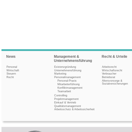
News
Management &
Recht & Urteile
Unternehmensführung
Personal
Existenzgründung
Arbeitsrecht
Wirtschaft
Unternehmensführung
Wirtschaftsrecht
Steuern
Marketing
Verbraucher
Recht
Personalmanagement
Betriebsrat
Personal-Praxis
Altersvorsorge &
Sozialversicherungen
Mitarbeiterführung
Konfliktmanagement
Teamarbeit
Controlling
Projektmanagement
Einkauf & Vertrieb
Qualitätsmanagement
Arbeitsschutz & Arbeitssicherheit