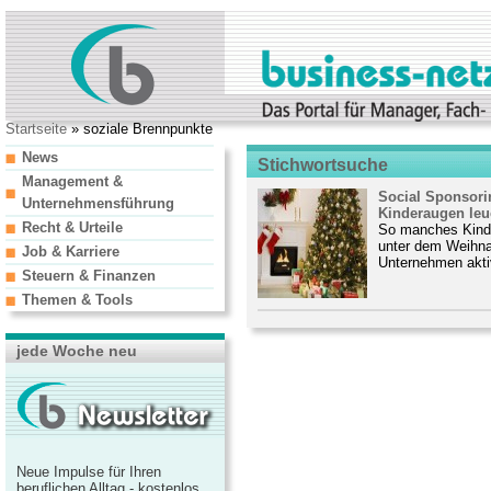
Startseite
» soziale Brennpunkte
News
Stichwortsuche
Management &
Social Sponsori
Unternehmensführung
Kinderaugen leu
Recht & Urteile
So manches Kind
unter dem Weihna
Job & Karriere
Unternehmen aktiv
Steuern & Finanzen
Themen & Tools
jede Woche neu
Neue Impulse für Ihren
beruflichen Alltag - kostenlos