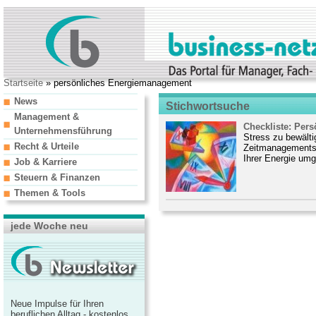
Startseite
» persönliches Energiemanagement
News
Stichwortsuche
Management &
Checkliste: Per
Unternehmensführung
Stress zu bewältig
Recht & Urteile
Zeitmanagements. 
Ihrer Energie um
Job & Karriere
Steuern & Finanzen
Themen & Tools
jede Woche neu
Neue Impulse für Ihren
beruflichen Alltag - kostenlos