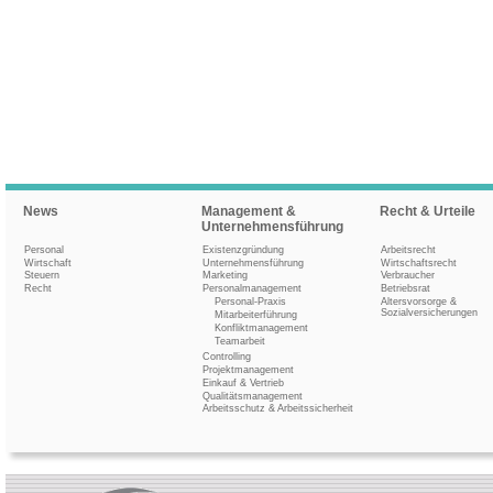
News
Management &
Recht & Urteile
Unternehmensführung
Personal
Existenzgründung
Arbeitsrecht
Wirtschaft
Unternehmensführung
Wirtschaftsrecht
Steuern
Marketing
Verbraucher
Recht
Personalmanagement
Betriebsrat
Personal-Praxis
Altersvorsorge &
Sozialversicherungen
Mitarbeiterführung
Konfliktmanagement
Teamarbeit
Controlling
Projektmanagement
Einkauf & Vertrieb
Qualitätsmanagement
Arbeitsschutz & Arbeitssicherheit