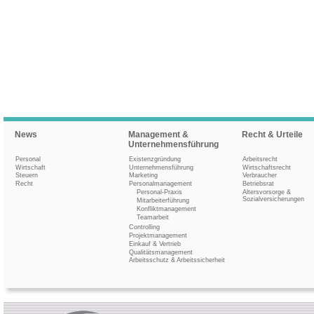
News
Management &
Recht & Urteile
Unternehmensführung
Personal
Existenzgründung
Arbeitsrecht
Wirtschaft
Unternehmensführung
Wirtschaftsrecht
Steuern
Marketing
Verbraucher
Recht
Personalmanagement
Betriebsrat
Personal-Praxis
Altersvorsorge &
Sozialversicherungen
Mitarbeiterführung
Konfliktmanagement
Teamarbeit
Controlling
Projektmanagement
Einkauf & Vertrieb
Qualitätsmanagement
Arbeitsschutz & Arbeitssicherheit