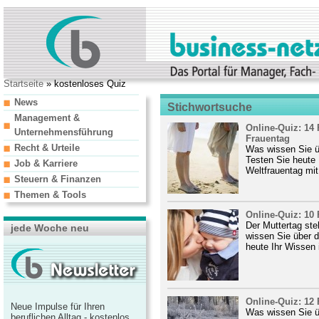
Startseite
» kostenloses Quiz
News
Stichwortsuche
Management &
Online-Quiz: 14
Unternehmensführung
Frauentag
Recht & Urteile
Was wissen Sie ü
Testen Sie heute
Job & Karriere
Weltfrauentag mit
Steuern & Finanzen
Themen & Tools
Online-Quiz: 10
Der Muttertag ste
jede Woche neu
wissen Sie über 
heute Ihr Wissen 
Online-Quiz: 12 
Neue Impulse für Ihren
Was wissen Sie üb
beruflichen Alltag - kostenlos