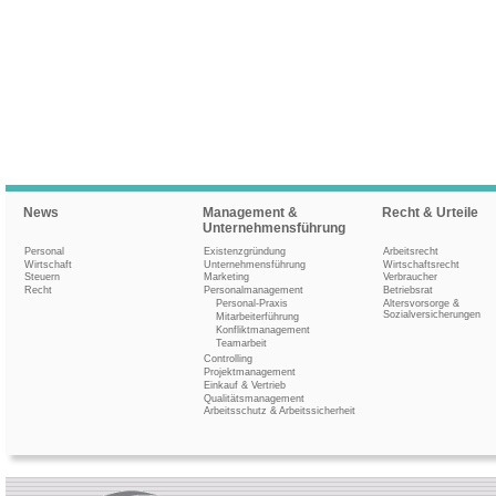
News
Management &
Recht & Urteile
Unternehmensführung
Personal
Existenzgründung
Arbeitsrecht
Wirtschaft
Unternehmensführung
Wirtschaftsrecht
Steuern
Marketing
Verbraucher
Recht
Personalmanagement
Betriebsrat
Personal-Praxis
Altersvorsorge &
Sozialversicherungen
Mitarbeiterführung
Konfliktmanagement
Teamarbeit
Controlling
Projektmanagement
Einkauf & Vertrieb
Qualitätsmanagement
Arbeitsschutz & Arbeitssicherheit