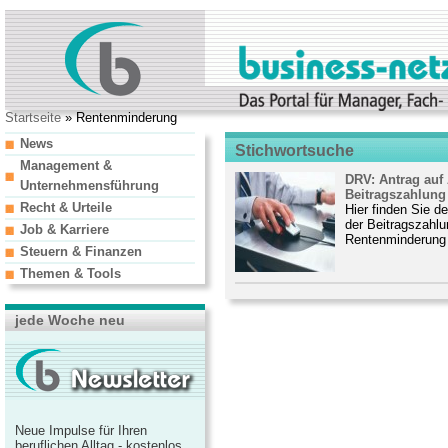
Startseite
» Rentenminderung
News
Stichwortsuche
Management &
DRV: Antrag auf
Unternehmensführung
Beitragszahlung
Recht & Urteile
Hier finden Sie d
der Beitragszahlu
Job & Karriere
Rentenminderung b
Steuern & Finanzen
Themen & Tools
jede Woche neu
Neue Impulse für Ihren
beruflichen Alltag - kostenlos