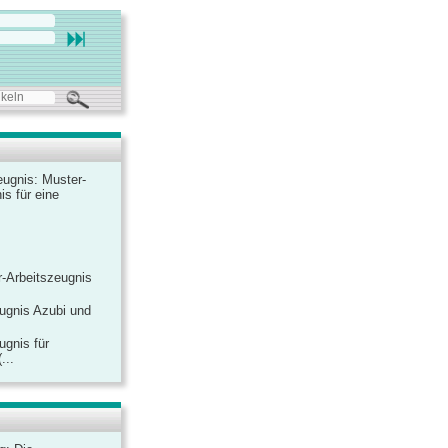
ugnis: Muster-
is für eine
-Arbeitszeugnis
ugnis Azubi und
ugnis für
...