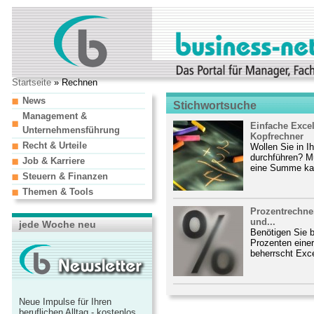
Startseite
» Rechnen
News
Stichwortsuche
Management &
Einfache Exce
Unternehmensführung
Kopfrechner
Recht & Urteile
Wollen Sie in I
durchführen? Mü
Job & Karriere
eine Summe kal
Steuern & Finanzen
Themen & Tools
Prozentrechnen
und...
jede Woche neu
Benötigen Sie 
Prozenten ein
beherrscht Exce
Neue Impulse für Ihren
beruflichen Alltag - kostenlos