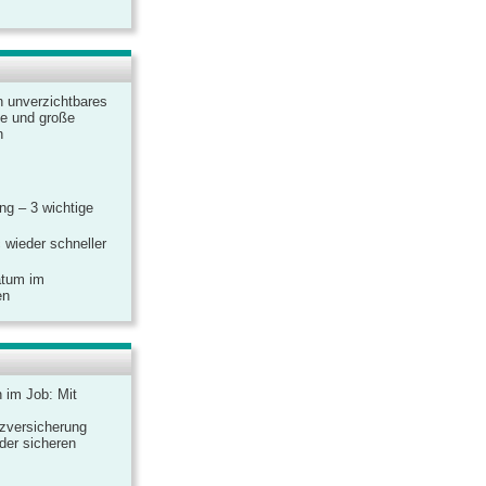
n unverzichtbares
ine und große
n
g – 3 wichtige
 wieder schneller
atum im
en
n im Job: Mit
zversicherung
 der sicheren