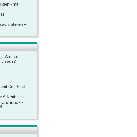
ngen - mit
r...
Was
n
rdacht stehen –
 – Wie gut
sich aus?
 und Co - Sind
r Adventszeit
e Grammatik -
e!