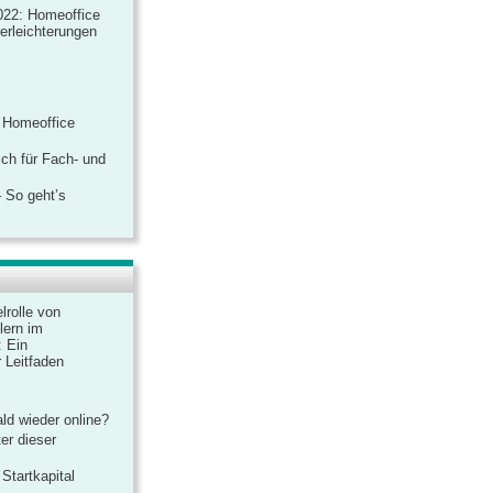
022: Homeoffice
rerleichterungen
 Homeoffice
ich für Fach- und
 So geht’s
lrolle von
lern im
: Ein
 Leitfaden
ld wieder online?
er dieser
Startkapital