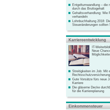
Entgeltumwandlung – die r
durch das Bruttogehalt
Gehaltsverhandlung: Wie F
verhandeln
Lohnbuchhaltung 2018: Di
Steueränderungen sollten
Karriereentwicklung
IT-Weiterbil
Neue Chanc
Möglichkeiten
Streitigkeiten im Job: Mit 
Rechtsschutzversicherung 
Gute Vorsätze fürs neue Ja
Karriere
Die gläserne Decke durchb
für die Karriereplanung
Einkommensteuer