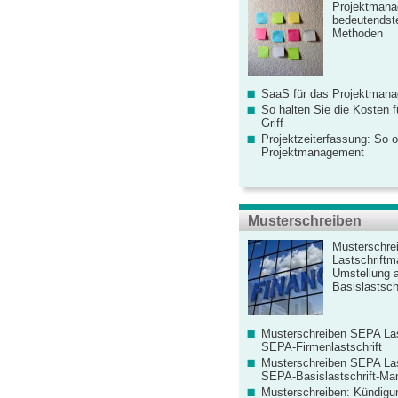
Projektmana
bedeutendste
Methoden
SaaS für das Projektman
So halten Sie die Kosten fü
Griff
Projektzeiterfassung: So o
Projektmanagement
Musterschreiben
Musterschre
Lastschriftm
Umstellung 
Basislastschr
Musterschreiben SEPA Las
SEPA-Firmenlastschrift
Musterschreiben SEPA Las
SEPA-Basislastschrift-Ma
Musterschreiben: Kündigu