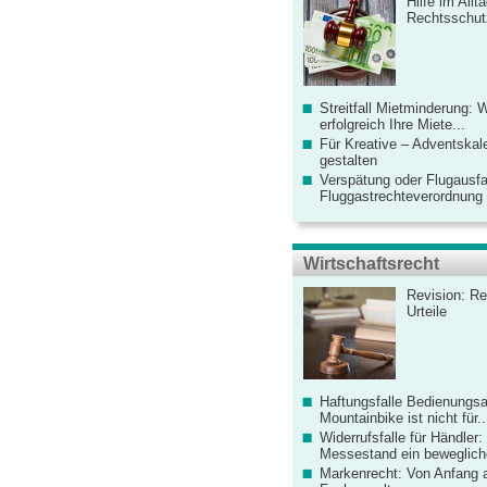
Hilfe im Allt
Rechtsschut
Streitfall Mietminderung: 
erfolgreich Ihre Miete...
Für Kreative – Adventskal
gestalten
Verspätung oder Flugausfa
Fluggastrechteverordnung ve
Wirtschaftsrecht
Revision: Re
Urteile
Haftungsfalle Bedienungsa
Mountainbike ist nicht für..
Widerrufsfalle für Händler: 
Messestand ein bewegliche
Markenrecht: Von Anfang an