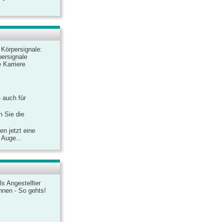
r Körpersignale:
ersignale
 Karriere
– auch für
n Sie die
n jetzt eine
 Auge...
ls Angestellter
chnen - So gehts!