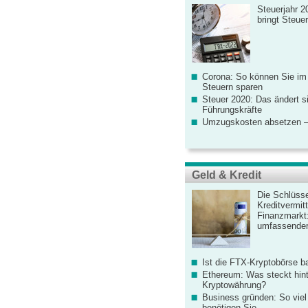
Steuerjahr 2
bringt Steue
Corona: So können Sie im
Steuern sparen
Steuer 2020: Das ändert s
Führungskräfte
Umzugskosten absetzen –
Geld & Kredit
Die Schlüsse
Kreditvermitt
Finanzmarkt
umfassender
Ist die FTX-Kryptobörse ba
Ethereum: Was steckt hint
Kryptowährung?
Business gründen: So viel 
benötigen Sie