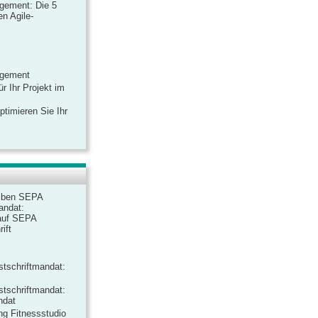
gement: Die 5
n Agile-
agement
r Ihr Projekt im
ptimieren Sie Ihr
iben SEPA
andat:
auf SEPA
ift
tschriftmandat:
tschriftmandat:
ndat
ng Fitnessstudio