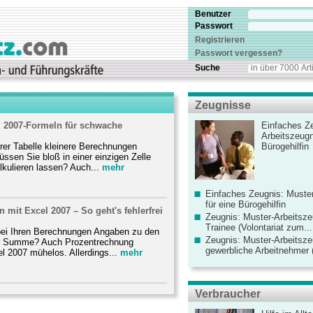
Benutzer
Passwort
Registrieren
Passwort vergessen?
Suche
Zeugnisse
l 2007-Formeln für schwache
Einfaches Ze
Arbeitszeugn
hrer Tabelle kleinere Berechnungen
Bürogehilfin
ssen Sie bloß in einer einzigen Zelle
kulieren lassen? Auch...
mehr
Einfaches Zeugnis: Muster
für eine Bürogehilfin
 mit Excel 2007 – So geht's fehlerfrei
Zeugnis: Muster-Arbeitsze
Trainee (Volontariat zum...
bei Ihren Berechnungen Angaben zu den
Zeugnis: Muster-Arbeitsze
er Summe? Auch Prozentrechnung
gewerbliche Arbeitnehmer (
l 2007 mühelos. Allerdings...
mehr
Verbraucher