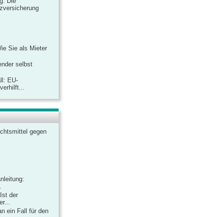
ag: Die
zversicherung
Wie Sie als Mieter
ender selbst
ll: EU-
rhilft...
chtsmittel gegen
nleitung:
.
Ist der
r...
 ein Fall für den