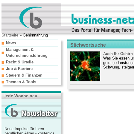
Startseite
» Gehirnnahrung
News
Stichwortsuche
Management &
Auch Ihr Gehirn
Unternehmensführung
Was Sie essen und
Recht & Urteile
geistige Leistungs
Schwung, steigern
Job & Karriere
Steuern & Finanzen
Themen & Tools
jede Woche neu
Neue Impulse für Ihren
beruflichen Alltag - kostenlos