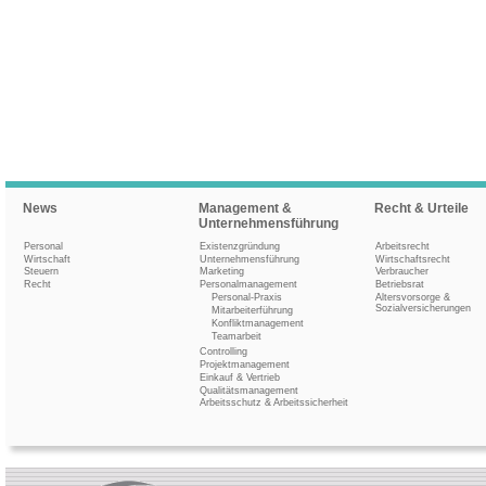
News
Management &
Recht & Urteile
Unternehmensführung
Personal
Existenzgründung
Arbeitsrecht
Wirtschaft
Unternehmensführung
Wirtschaftsrecht
Steuern
Marketing
Verbraucher
Recht
Personalmanagement
Betriebsrat
Personal-Praxis
Altersvorsorge &
Sozialversicherungen
Mitarbeiterführung
Konfliktmanagement
Teamarbeit
Controlling
Projektmanagement
Einkauf & Vertrieb
Qualitätsmanagement
Arbeitsschutz & Arbeitssicherheit