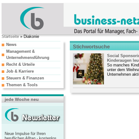
Startseite
» Diakonie
News
Stichwortsuche
Management &
Social Sponsori
Unternehmensführung
Kinderaugen leu
Recht & Urteile
So manches Kind
unter dem Weihna
Job & Karriere
Unternehmen aktiv
Steuern & Finanzen
Themen & Tools
jede Woche neu
Neue Impulse für Ihren
beruflichen Alltag - kostenlos