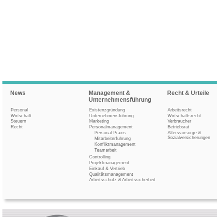
News
Management &
Recht & Urteile
Unternehmensführung
Personal
Existenzgründung
Arbeitsrecht
Wirtschaft
Unternehmensführung
Wirtschaftsrecht
Steuern
Marketing
Verbraucher
Recht
Personalmanagement
Betriebsrat
Personal-Praxis
Altersvorsorge &
Sozialversicherungen
Mitarbeiterführung
Konfliktmanagement
Teamarbeit
Controlling
Projektmanagement
Einkauf & Vertrieb
Qualitätsmanagement
Arbeitsschutz & Arbeitssicherheit