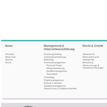
News
Management &
Recht & Urteile
Unternehmensführung
Personal
Existenzgründung
Arbeitsrecht
Wirtschaft
Unternehmensführung
Wirtschaftsrecht
Steuern
Marketing
Verbraucher
Recht
Personalmanagement
Betriebsrat
Personal-Praxis
Altersvorsorge &
Sozialversicherungen
Mitarbeiterführung
Konfliktmanagement
Teamarbeit
Controlling
Projektmanagement
Einkauf & Vertrieb
Qualitätsmanagement
Arbeitsschutz & Arbeitssicherheit