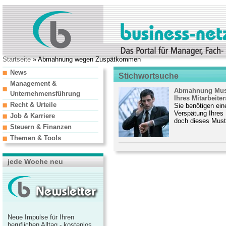
Startseite
» Abmahnung wegen Zuspätkommen
News
Stichwortsuche
Management &
Abmahnung Mus
Unternehmensführung
Ihres Mitarbeiter
Recht & Urteile
Sie benötigen e
Verspätung Ihres
Job & Karriere
doch dieses Must
Steuern & Finanzen
Themen & Tools
jede Woche neu
Neue Impulse für Ihren
beruflichen Alltag - kostenlos